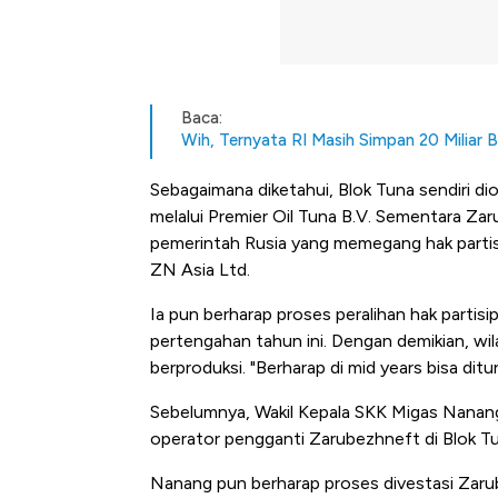
Baca:
Wih, Ternyata RI Masih Simpan 20 Miliar Ba
Sebagaimana diketahui, Blok Tuna sendiri di
melalui Premier Oil Tuna B.V. Sementara Za
pemerintah Rusia yang memegang hak partisi
ZN Asia Ltd.
Ia pun berharap proses peralihan hak partis
pertengahan tahun ini. Dengan demikian, w
berproduksi. "Berharap di mid years bisa dit
Sebelumnya, Wakil Kepala SKK Migas Nana
operator pengganti Zarubezhneft di Blok T
Begini Cara Korsel atasi Pan
Nanang pun berharap proses divestasi Zaru