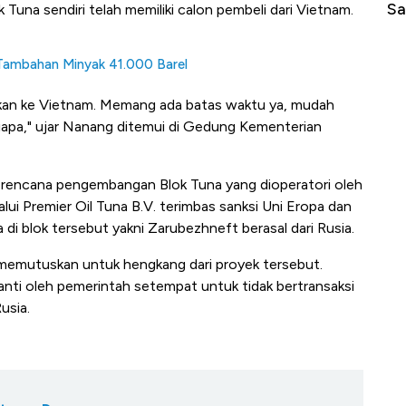
Sampai Ribuan Kilometer
Me
ok Tuna sendiri telah memiliki calon pembeli dari Vietnam.
 Tambahan Minyak 41.000 Barel
urkan ke Vietnam. Memang ada batas waktu ya, mudah
 siapa," ujar Nanang ditemui di Gedung Kementerian
rencana pengembangan Blok Tuna yang dioperatori oleh
lui Premier Oil Tuna B.V. terimbas sanksi Uni Eropa dan
 di blok tersebut yakni Zarubezhneft berasal dari Rusia.
 memutuskan untuk hengkang dari proyek tersebut.
nti oleh pemerintah setempat untuk tidak bertransaksi
usia.