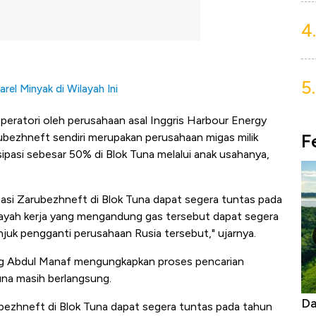
4.
5.
rel Minyak di Wilayah Ini
operatori oleh perusahaan asal Inggris Harbour Energy
F
rubezhneft sendiri merupakan perusahaan migas milik
pasi sebesar 50% di Blok Tuna melalui anak usahanya,
ipasi Zarubezhneft di Blok Tuna dapat segera tuntas pada
ilayah kerja yang mengandung gas tersebut dapat segera
unjuk pengganti perusahaan Rusia tersebut," ujarnya.
ng Abdul Manaf mengungkapkan proses pencarian
una masih berlangsung.
as Tanpa AC
Daftar Sungai Terpanjang di Dunia,
Ne
bezhneft di Blok Tuna dapat segera tuntas pada tahun