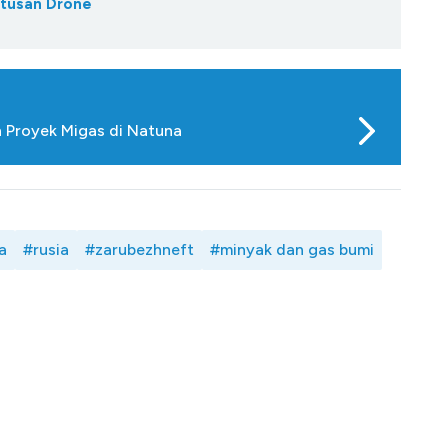
atusan Drone
n Proyek Migas di Natuna
a
#rusia
#zarubezhneft
#minyak dan gas bumi