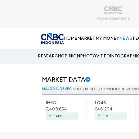
HOME
MARKET
MY MONEY
NEWS
TE
RESEARCH
OPINION
PHOTO
VIDEO
INFOGRAPHI
MARKET DATA
MAJOR INDEXES
INDO-FX
USD-FX
COMMODITIES
BOND
IHSG
LQ45
6,409.654
640.294
1.04
%
1.5
%