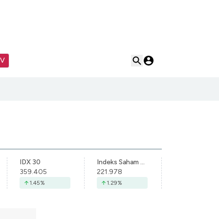
TV
IDX 30
Indeks Saham Syariah Indonesia
359.405
221.978
1.45
%
1.29
%