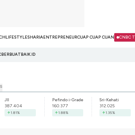
CH
LIFESTYLE
SHARIA
ENTREPRENEUR
CUAP CUAP CUAN
CNBC 
C
BERBUATBAIK.ID
S
JII
Pefindo i-Grade
Sri-Kehati
387.404
160.377
312.025
1.81
%
1.88
%
1.35
%