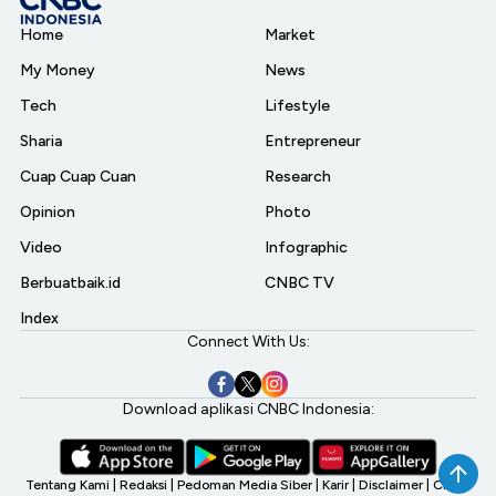
Home
Market
My Money
News
Tech
Lifestyle
Sharia
Entrepreneur
Cuap Cuap Cuan
Research
Opinion
Photo
Video
Infographic
Berbuatbaik.id
CNBC TV
Index
Connect With Us:
Download aplikasi CNBC Indonesia:
Tentang Kami
|
Redaksi
|
Pedoman Media Siber
|
Karir
|
Disclaimer
|
CNBC