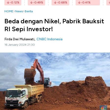
-0.12
%
-0.49
%
-0.68
%
-0.41
%
HOME
News
Berita
Beda dengan Nikel, Pabrik Bauksit
RI Sepi Investor!
Firda Dwi Muliawati,
CNBC Indonesia
16 January 2024 21:30