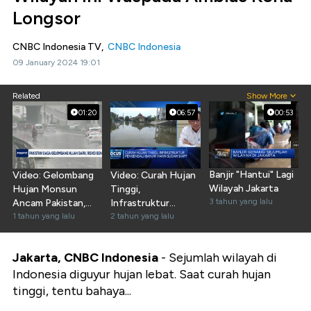
Longsor
CNBC Indonesia TV,
CNBC Indonesia
09 January 2024 19:01
Related
Show More
01:20
06:57
00:53
Banjir "Hantui" Lagi
Video: Gelombang
Video: Curah Hujan
Wilayah Jakarta
Hujan Monsun
Tinggi,
3 tahun yang lalu
Ancam Pakistan,
Infrastruktur
299 Orang Tewas
1 tahun yang lalu
Pengendali Banjir
2 tahun yang lalu
Sudah Siap?
Jakarta, CNBC Indonesia
- Sejumlah wilayah di
Indonesia diguyur hujan lebat. Saat curah hujan
tinggi, tentu bahaya...