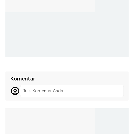
Komentar
Tulis Komentar Anda...