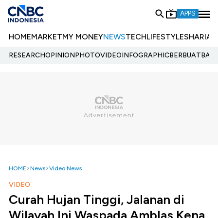
APPS
HOME
MARKET
MY MONEY
NEWS
TECH
LIFESTYLE
SHARIA
E
RESEARCH
OPINION
PHOTO
VIDEO
INFOGRAPHIC
BERBUATBAIK.
HOME
News
Video News
VIDEO
Curah Hujan Tinggi, Jalanan di
Wilayah Ini Waspada Amblas Kena