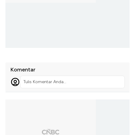
Komentar
Tulis Komentar Anda...