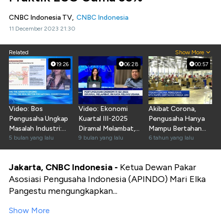
CNBC Indonesia TV,
CNBC Indonesia
11 December 2023 21:30
Related
Show More
19:26
06:28
00:57
Video: Bos
Video: Ekonomi
Akibat Corona,
Pengusaha Ungkap
Kuartal III-2025
Pengusaha Hanya
Masalah Industri:
Diramal Melambat,
Mampu Bertahan
Biaya Logistik-Gas
5 bulan yang lalu
Pengusaha Buka
9 bulan yang lalu
Sampai Juni
6 tahun yang lalu
Mahal
Suara
Jakarta, CNBC Indonesia -
Ketua Dewan Pakar
Asosiasi Pengusaha Indonesia (APINDO) Mari Elka
Pangestu mengungkapkan...
Show More