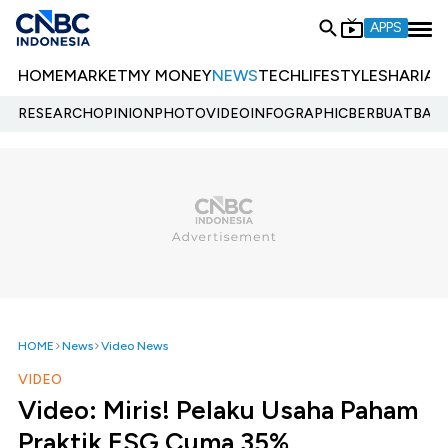
APPS
HOME
MARKET
MY MONEY
NEWS
TECH
LIFESTYLE
SHARIA
E
RESEARCH
OPINION
PHOTO
VIDEO
INFOGRAPHIC
BERBUATBAIK.
HOME
News
Video News
VIDEO
Video: Miris! Pelaku Usaha Paham
Praktik ESG Cuma 35%