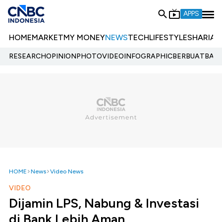
APPS
HOME
MARKET
MY MONEY
NEWS
TECH
LIFESTYLE
SHARIA
E
RESEARCH
OPINION
PHOTO
VIDEO
INFOGRAPHIC
BERBUATBAIK.
HOME
News
Video News
VIDEO
Dijamin LPS, Nabung & Investasi
di Bank Lebih Aman