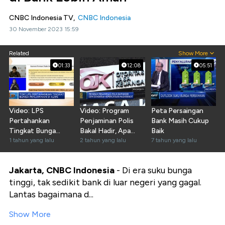
CNBC Indonesia TV,
CNBC Indonesia
30 November 2023 15:59
Related
Show More
01:33
12:08
05:51
Video: LPS
Video: Program
Peta Persaingan
Pertahankan
Penjaminan Polis
Bank Masih Cukup
Tingkat Bunga
Bakal Hadir, Apa
Baik
Penjaminan di
1 tahun yang lalu
Untungnya Bagi RI?
2 tahun yang lalu
7 tahun yang lalu
4,25%
Jakarta, CNBC Indonesia
- Di era suku bunga
tinggi, tak sedikit bank di luar negeri yang gagal.
Lantas bagaimana d...
Show More