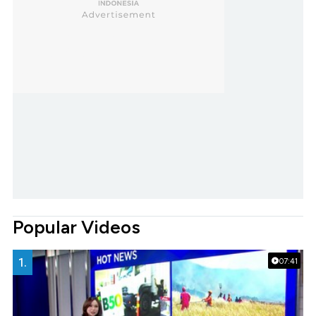
Popular Videos
1.
07:41