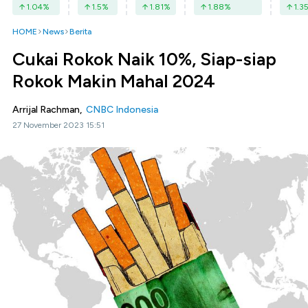
1.04
%
1.5
%
1.81
%
1.88
%
1.3
HOME
News
Berita
Cukai Rokok Naik 10%, Siap-siap
Rokok Makin Mahal 2024
Arrijal Rachman,
CNBC Indonesia
27 November 2023 15:51