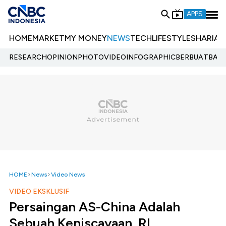
APPS
HOME
MARKET
MY MONEY
NEWS
TECH
LIFESTYLE
SHARIA
E
RESEARCH
OPINION
PHOTO
VIDEO
INFOGRAPHIC
BERBUATBAIK.
HOME
News
Video News
VIDEO EKSKLUSIF
Persaingan AS-China Adalah
Sebuah Keniscayaan, RI