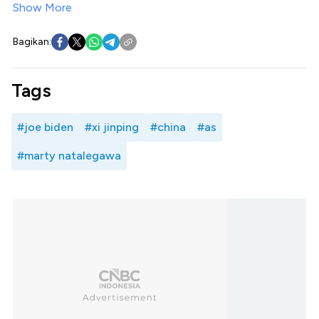
Show More
Bagikan:
Tags
#joe biden
#xi jinping
#china
#as
#marty natalegawa