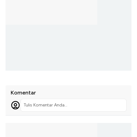
Komentar
Tulis Komentar Anda...