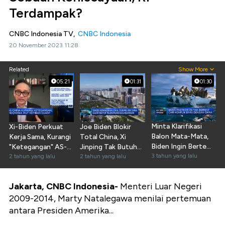
Terdampak?
CNBC Indonesia TV,
CNBC Indonesia
20 November 2023 11:28
Related
Show More
05:21
01:31
01:30
Minta Klarifikasi
Xi-Biden Perkuat
Joe Biden Blokir
Balon Mata-Mata,
Kerja Sama, Kurangi
Total China, Xi
Biden Ingin Bertemu
"Ketegangan" AS-
Jinping Tak Butuh
Xi
3 tahun yang lalu
China?
2 tahun yang lalu
Amerika
2 tahun yang lalu
Jakarta, CNBC Indonesia-
Menteri Luar Negeri
2009-2014, Marty Natalegawa menilai pertemuan
antara Presiden Amerika...