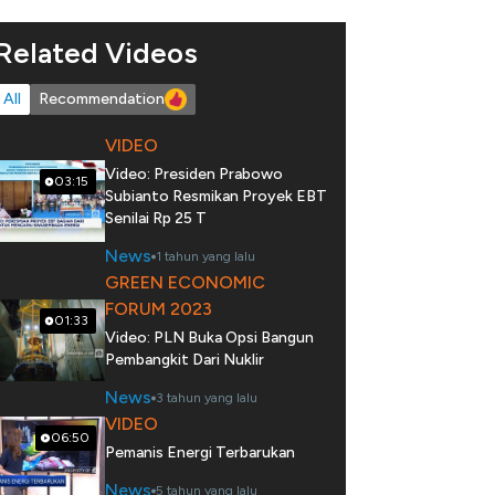
Related Videos
All
Recommendation
VIDEO
Video: Presiden Prabowo
03:15
Subianto Resmikan Proyek EBT
Senilai Rp 25 T
News
1 tahun yang lalu
GREEN ECONOMIC
FORUM 2023
01:33
Video: PLN Buka Opsi Bangun
Pembangkit Dari Nuklir
News
3 tahun yang lalu
VIDEO
06:50
Pemanis Energi Terbarukan
News
5 tahun yang lalu