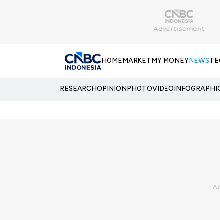
HOME
MARKET
MY MONEY
NEWS
TE
RESEARCH
OPINION
PHOTO
VIDEO
INFOGRAPHI