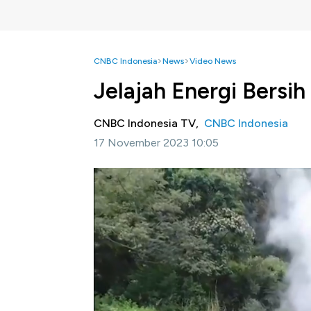
CNBC Indonesia
News
Video News
Jelajah Energi Bersih
CNBC Indonesia TV,
CNBC Indonesia
17 November 2023 10:05
Jakarta,CNBC Indonesia-
Indonesia menyi
Jawa Barat. Seperti apa potensi EBT yang a
Informasi selengkapnya dalam program Squa
Bagikan: