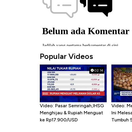
Popular Videos
02:14
Video: Pasar Semringah,IHSG
Video: M
Menghijau & Rupiah Menguat
Ini Mele
ke Rp17.900/USD
Tumbuh 