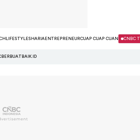
CH
LIFESTYLE
SHARIA
ENTREPRENEUR
CUAP CUAP CUAN
CNBC 
C
BERBUATBAIK.ID