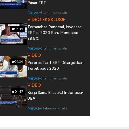
Pasar EBT
News
5 tahun yang lalu
VIDEO EKSKLUSIF
Terhambat Pandemi, Investasi
04:14
EBT di 2020 Baru Mencapai
29,5%
News
5 tahun yang lalu
VIDEO
01:34
Perpres Tarif EBT Ditargetkan
Terbit pada 2020
News
5 tahun yang lalu
VIDEO
01:47
Kerja Sama Bilateral Indonesia-
UEA
News
7 tahun yang lalu