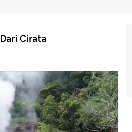
 Dari Cirata
mpan potensi energi bersih yang besar salah satunya di
da di Jawa Barat?
wk Box CNBC Indonesia (Jumat, 17/11/2023) berikut ini.