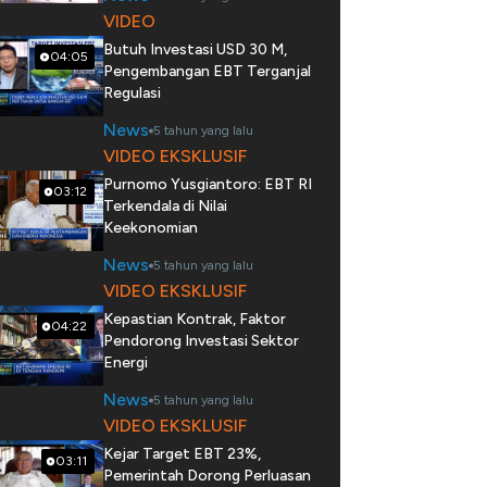
VIDEO
Butuh Investasi USD 30 M,
04:05
Pengembangan EBT Terganjal
Regulasi
News
5 tahun yang lalu
VIDEO EKSKLUSIF
Purnomo Yusgiantoro: EBT RI
03:12
Terkendala di Nilai
Keekonomian
News
5 tahun yang lalu
VIDEO EKSKLUSIF
Kepastian Kontrak, Faktor
04:22
Pendorong Investasi Sektor
Energi
News
5 tahun yang lalu
VIDEO EKSKLUSIF
Kejar Target EBT 23%,
03:11
Pemerintah Dorong Perluasan