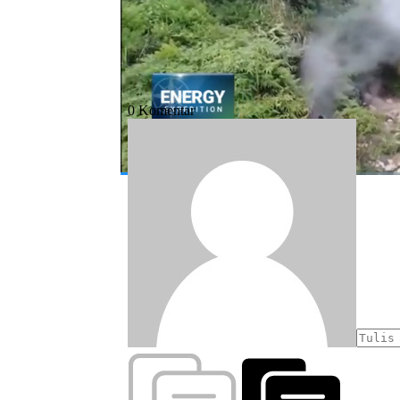
#ebt
#jawa barat