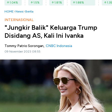
1.04
%
1.5
%
1.81
%
1.88
%
1.3
HOME
News
Berita
INTERNASIONAL
"Jungkir Balik" Keluarga Trump
Disidang AS, Kali Ini Ivanka
Tommy Patrio Sorongan,
CNBC Indonesia
09 November 2023 08:55