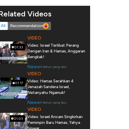
Related Videos
All
Recommendation
VIDEO
Video: Israel Terlibat Perang
01:33
Dengan Iran & Hamas, Anggaran
Bengkak!
News
1 tahun yang lalu
VIDEO
Video: Hamas Serahkan 4
01:17
Jenazah Sandera Israel,
Netanyahu Ngamuk!
News
1 tahun yang lalu
VIDEO
Video: Israel Ancam Singkirkan
01:03
Pemimpin Baru Hamas, Yahya
Sinwar