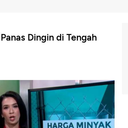
Panas Dingin di Tengah
eperangan, makin santer terdengar, mulai dari perang
 ada lagi perang yang memanas, antara Israel dan Hamas.
i meluas akan berdampak pada harga komoditas, salah
lak, tentu memberikan dampak ke sektor ekonomi
pan? Simak paparan Shinta Zahara,
selengkapnya dalam