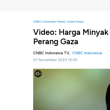
CNBC Indonesia
News
Video News
Video: Harga Minyak 
Perang Gaza
CNBC Indonesia TV,
CNBC Indonesia
01 November 2023 15:05
Jakarta, CNBC Indonesia-
Berita terkait p
Rusia-Ukraina yang belum juga selesai, kini
Perang yang tak kunjung usai dan berpotens
satunya minyak. Harga minyak yang bergejo
berbagai negara.
Bagaimana proyeksi tren harga minyak ke de