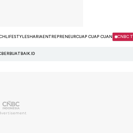
CH
LIFESTYLE
SHARIA
ENTREPRENEUR
CUAP CUAP CUAN
CNBC 
C
BERBUATBAIK.ID