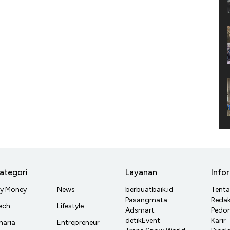
ategori
Layanan
Info
y Money
News
berbuatbaik.id
Tent
Pasangmata
Redak
ech
Lifestyle
Adsmart
Pedom
detikEvent
Karir
haria
Entrepreneur