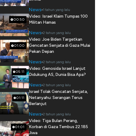
News
1 tahun yang lalu
Video: Israel Klaim Tumpas 100
00:50
Militan Hamas
News
2 tahun yang lalu
Video: Joe Biden Targetkan
Gencatan Senjata di Gaza Mulai
01:00
Pekan Depan
News
2 tahun yang lalu
Video: Genosida Israel Lanjut
05:11
Didukung AS, Dunia Bisa Apa?
News
2 tahun yang lalu
Israel Tolak Gencatan Senjata,
Netanyahu: Serangan Terus
01:11
Berlanjut
News
2 tahun yang lalu
Video: Tiga Bulan Perang,
Korban di Gaza Tembus 22.185
01:01
Jiwa