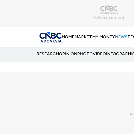
HOME
MARKET
MY MONEY
NEWS
TE
RESEARCH
OPINION
PHOTO
VIDEO
INFOGRAPHI