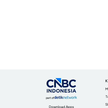
K
M
T
part of
S
Download Apps