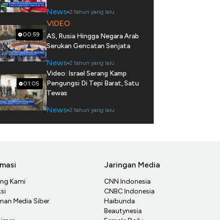
News
2 tahun yang lalu
VIDEO
00:59
AS, Rusia Hingga Negara Arab
Serukan Gencatan Senjata
News
2 tahun yang lalu
Video: Israel Serang Kamp
Pengungsi Di Tepi Barat, Satu
01:05
Tewas
News
2 tahun yang lalu
rmasi
Jaringan Media
ang Kami
CNN Indonesia
si
CNBC Indonesia
an Media Siber
Haibunda
Beautynesia