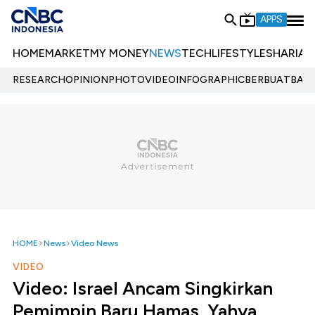
APPS
HOME
MARKET
MY MONEY
NEWS
TECH
LIFESTYLE
SHARIA
E
RESEARCH
OPINION
PHOTO
VIDEO
INFOGRAPHIC
BERBUATBAIK.
HOME
News
Video News
VIDEO
Video: Israel Ancam Singkirkan
Pemimpin Baru Hamas, Yahya