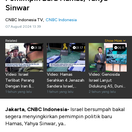
Sinwar
CNBC Indonesia TV,
CNBC Indonesia
07 August 2024 13:39
Related
Show More
01:33
01:17
05:11
Video: Israel
Video: Hamas
Video: Genosida
Terlibat Perang
Serahkan 4 Jenazah
Israel Lanjut
Dengan Iran &
Sandera Israel,
Didukung AS, Dunia
Hamas, Anggaran
1 tahun yang lalu
Netanyahu
1 tahun yang lalu
Bisa Apa?
2 tahun yang lalu
Bengkak!
Ngamuk!
Jakarta, CNBC Indonesia-
Israel bersumpah bakal
segera menyingkirkan pemimpin politik baru
Hamas, Yahya Sinwar, ya...