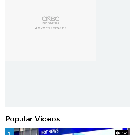
Popular Videos
1.
07:41