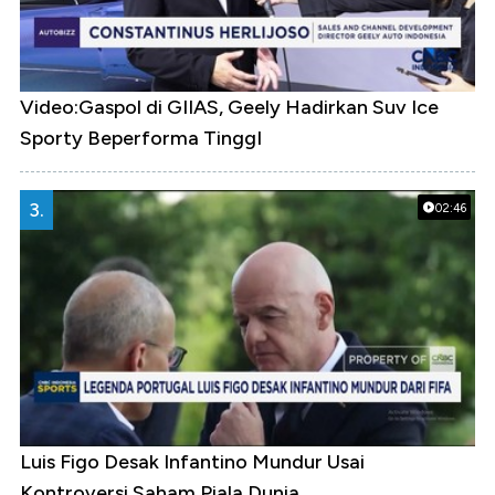
Video:Gaspol di GIIAS, Geely Hadirkan Suv Ice
Sporty Beperforma TinggI
3.
02:46
Luis Figo Desak Infantino Mundur Usai
Kontroversi Saham Piala Dunia