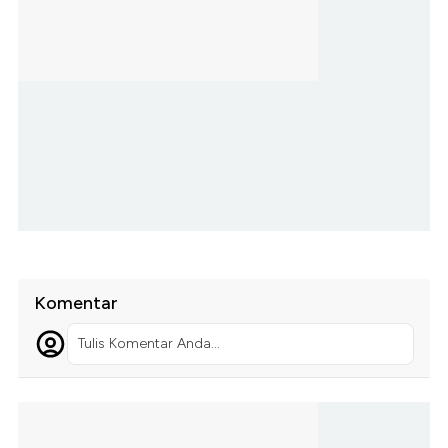
Komentar
Tulis Komentar Anda...