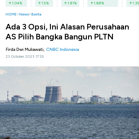
1.04
%
1.5
%
1.81
%
1.88
%
1.3
HOME
News
Berita
Ada 3 Opsi, Ini Alasan Perusahaan
AS Pilih Bangka Bangun PLTN
Firda Dwi Muliawati,
CNBC Indonesia
23 October 2023 17:25