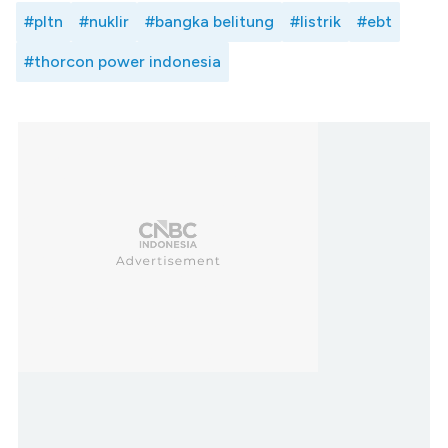
#pltn
#nuklir
#bangka belitung
#listrik
#ebt
#thorcon power indonesia