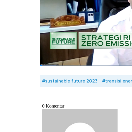
dekarbonisasi untuk menjadikan Indonesia le
Selengkapnya saksikan diskusi Bramudya
ESDM dalam segmen Khusus Sustainable Fu
(29/09/2023).
Bagikan:
#sustainable future 2023
#transisi ene