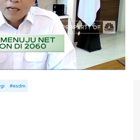
bih kompetitif.
 Prabowo bersama Dadan Kusdiana Sekjen kementerian
ture di Program Closing Bell CNBC Indonesia, Jumat
rgi
#esdm