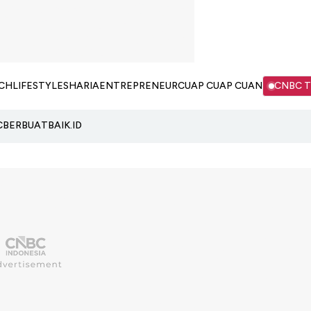
CH
LIFESTYLE
SHARIA
ENTREPRENEUR
CUAP CUAP CUAN
CNBC 
C
BERBUATBAIK.ID