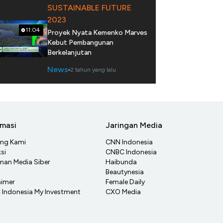
SUSTAINABLE FUTURE
2023
11:04
Proyek Nyata Kemenko Marves
Kebut Pembangunan
Berkelanjutan
News
2 tahun yang lalu
rmasi
Jaringan Media
ang Kami
CNN Indonesia
si
CNBC Indonesia
an Media Siber
Haibunda
Beautynesia
aimer
Female Daily
Indonesia My Investment
CXO Media