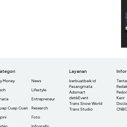
ategori
Layanan
Info
y Money
News
berbuatbaik.id
Tent
Pasangmata
Redak
ech
Lifestyle
Adsmart
Pedom
detikEvent
Karir
haria
Entrepreneur
Trans Snow World
Discl
uap Cuap Cuan
Research
Trans Studio
CNBC 
pini
Foto
ideo
Infografis