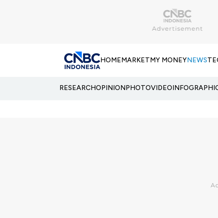
HOME
MARKET
MY MONEY
NEWS
TE
RESEARCH
OPINION
PHOTO
VIDEO
INFOGRAPHI