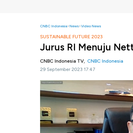
CNBC Indonesia
News
Video News
SUSTAINABLE FUTURE 2023
Jurus RI Menuju Nett
CNBC Indonesia TV,
CNBC Indonesia
29 September 2023 17:47
Jakarta, CNBC Indonesia
- CNBC Indonesi
"Sustainable Economy for Sustainable Ind
baru, kebijakan, dan inovasi yang mendorong
menekan perubahan iklim dan emisi gas ruma
Sejumlah upaya terus dilakukan pemerinta
menuju nett zero emission pada 2060. Se
strategi yang akan dilakukan mencapai tar