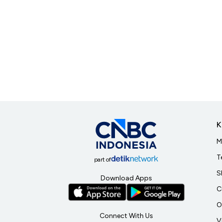
K
M
T
part of
S
Download Apps
C
O
Connect With Us
V