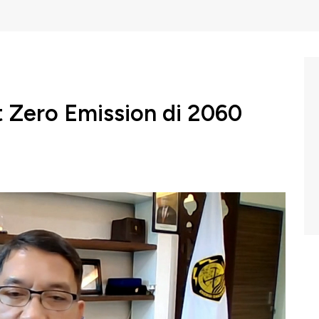
 Zero Emission di 2060
a menggelar Sustainable Future dengan tema
onesia" untuk mengupas tuntas mengenai terobosan
 peralihan global ke energi terbarukan sebagai upaya
h kaca.
h dalam hal ini Kementerian ESDM selama masa transisi
lain merevisi kebijakan energi nasional dan menyusun
get tersebut, pemerintah juga terus berupaya melakukan