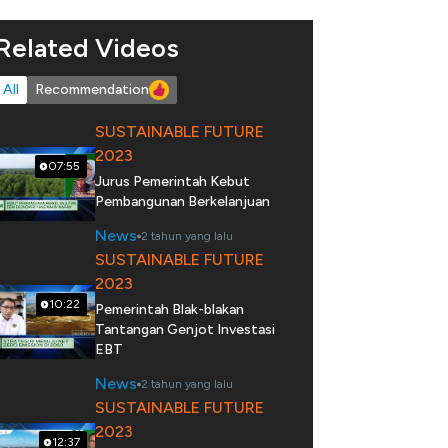
Related Videos
All
Recommendation
SUSTAINABLE FUTURE
2023
07:55
Jurus Pemerintah Kebut
Pembangunan Berkelanjuan
News
2 tahun yang lalu
SUSTAINABLE FUTURE
2023
10:22
Pemerintah Blak-blakan
Tantangan Genjot Investasi
EBT
News
2 tahun yang lalu
SUSTAINABLE FUTURE
2023
12:37