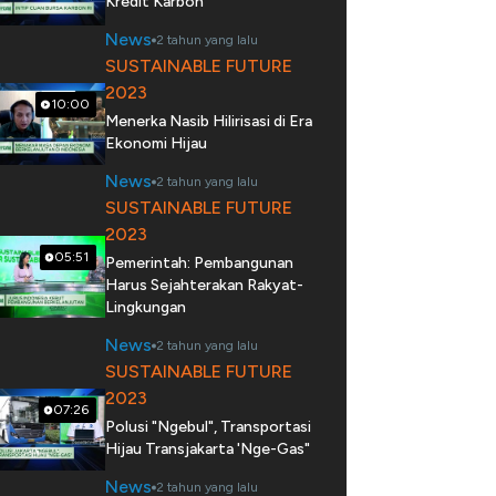
Kredit Karbon
News
2 tahun yang lalu
SUSTAINABLE FUTURE
2023
10:00
Menerka Nasib Hilirisasi di Era
Ekonomi Hijau
News
2 tahun yang lalu
SUSTAINABLE FUTURE
2023
05:51
Pemerintah: Pembangunan
Harus Sejahterakan Rakyat-
Lingkungan
News
2 tahun yang lalu
SUSTAINABLE FUTURE
2023
07:26
Polusi "Ngebul", Transportasi
Hijau Transjakarta 'Nge-Gas"
News
2 tahun yang lalu