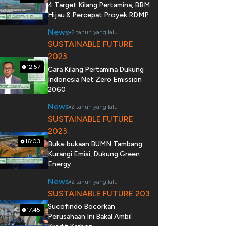
4 Target Kilang Pertamina, BBM
Hijau & Percepat Proyek RDMP
News
2 tahun yang lalu
SUSTAINABLE FUTURE
2023
12:57
Cara Kilang Pertamina Dukung
Indonesia Net Zero Emission
2060
News
2 tahun yang lalu
SUSTAINABLE FUTURE
2023
16:03
Buka-bukaan BUMN Tambang
Kurangi Emisi, Dukung Green
Energy
News
2 tahun yang lalu
SUSTAINABLE FUTURE 203
Sucofindo Bocorkan
17:45
Perusahaan Ini Bakal Ambil