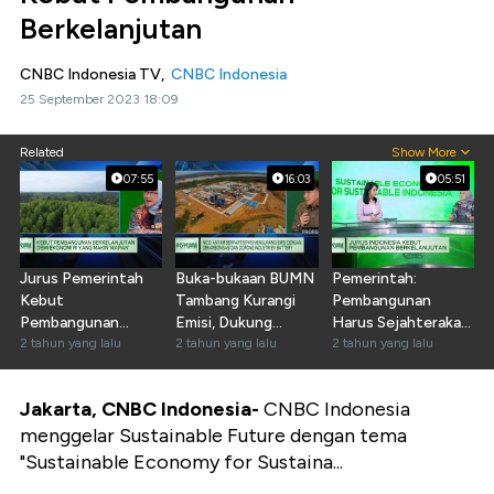
Berkelanjutan
CNBC Indonesia TV,
CNBC Indonesia
25 September 2023 18:09
Related
Show More
07:55
16:03
05:51
Jurus Pemerintah
Buka-bukaan BUMN
Pemerintah:
Kebut
Tambang Kurangi
Pembangunan
Pembangunan
Emisi, Dukung
Harus Sejahterakan
Berkelanjuan
2 tahun yang lalu
Green Energy
2 tahun yang lalu
Rakyat-Lingkungan
2 tahun yang lalu
Jakarta, CNBC Indonesia-
CNBC
Indonesia
menggelar Sustainable Future dengan tema
"Sustainable Economy for Sustaina...