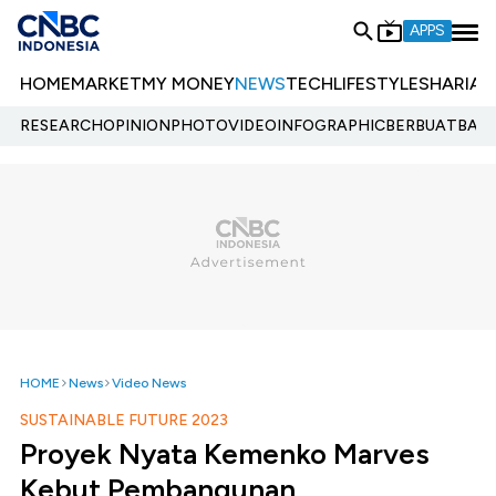
APPS
HOME
MARKET
MY MONEY
NEWS
TECH
LIFESTYLE
SHARIA
E
RESEARCH
OPINION
PHOTO
VIDEO
INFOGRAPHIC
BERBUATBAIK.
HOME
News
Video News
SUSTAINABLE FUTURE 2023
Proyek Nyata Kemenko Marves
Kebut Pembangunan