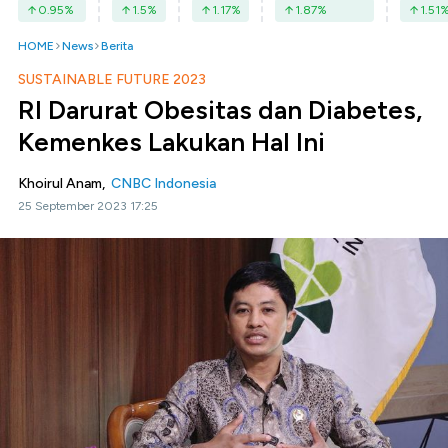
0.95
%
1.5
%
1.17
%
1.87
%
1.51
HOME
News
Berita
SUSTAINABLE FUTURE 2023
RI Darurat Obesitas dan Diabetes,
Kemenkes Lakukan Hal Ini
Khoirul Anam,
CNBC Indonesia
25 September 2023 17:25