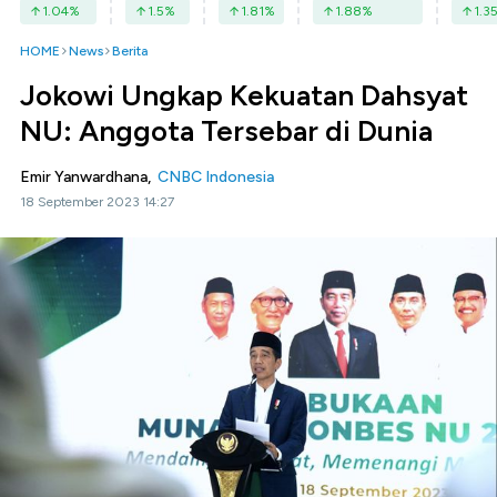
1.04
%
1.5
%
1.81
%
1.88
%
1.3
HOME
News
Berita
Jokowi Ungkap Kekuatan Dahsyat
NU: Anggota Tersebar di Dunia
Emir Yanwardhana,
CNBC Indonesia
18 September 2023 14:27