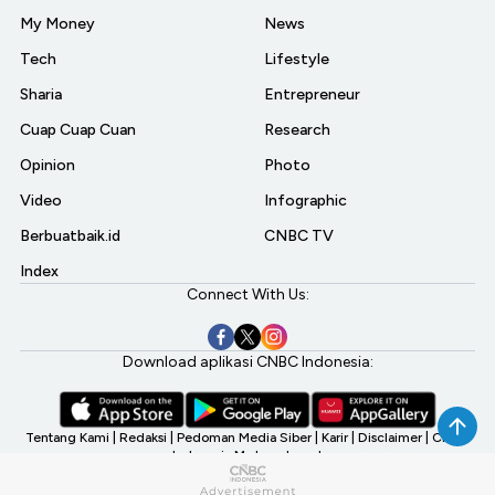
My Money
News
Tech
Lifestyle
Sharia
Entrepreneur
Cuap Cuap Cuan
Research
Opinion
Photo
Video
Infographic
Berbuatbaik.id
CNBC TV
Index
Connect With Us:
Download aplikasi CNBC Indonesia:
Tentang Kami
|
Redaksi
|
Pedoman Media Siber
|
Karir
|
Disclaimer
|
CNBC
Indonesia My Investment
©2026 CNBC Indonesia, A Transmedia Company