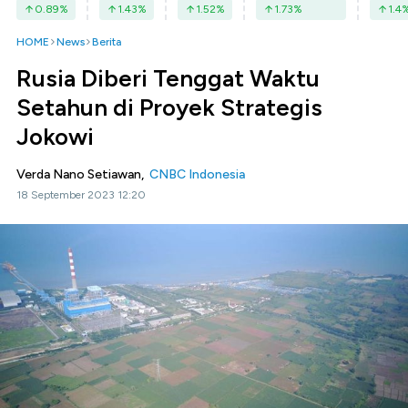
0.89
%
1.43
%
1.52
%
1.73
%
1.4
HOME
News
Berita
Rusia Diberi Tenggat Waktu
Setahun di Proyek Strategis
Jokowi
Verda Nano Setiawan,
CNBC Indonesia
18 September 2023 12:20