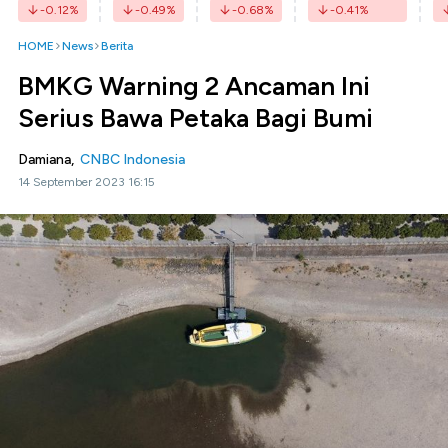
-0.12
%
-0.49
%
-0.68
%
-0.41
%
HOME
News
Berita
BMKG Warning 2 Ancaman Ini
Serius Bawa Petaka Bagi Bumi
Damiana,
CNBC Indonesia
14 September 2023 16:15