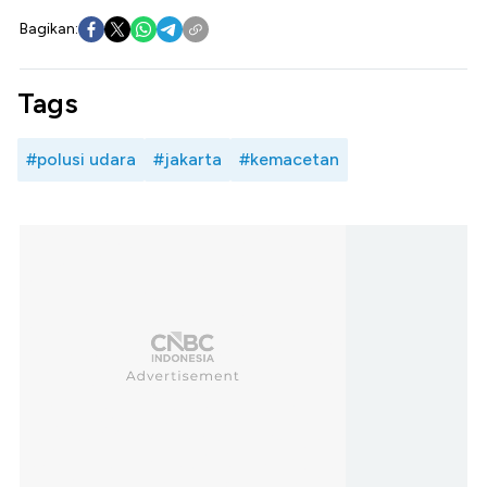
Bagikan:
Tags
#polusi udara
#jakarta
#kemacetan