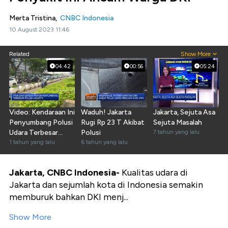
Merta Tristina,
CNBC Indonesia
10 August 2023 11:46
Related
Show More
04:42
00:56
05:24
Video: Kendaraan Ini
Waduh! Jakarta
Jakarta, Sejuta Asa
Penyumbang Polusi
Rugi Rp 23 T Akibat
Sejuta Masalah
Udara Terbesar
Polusi
7 tahun yang lalu
Jakarta
1 tahun yang lalu
6 tahun yang lalu
Jakarta, CNBC Indonesia-
Kualitas udara di
Jakarta dan sejumlah kota di Indonesia semakin
memburuk bahkan DKI menj...
Show More