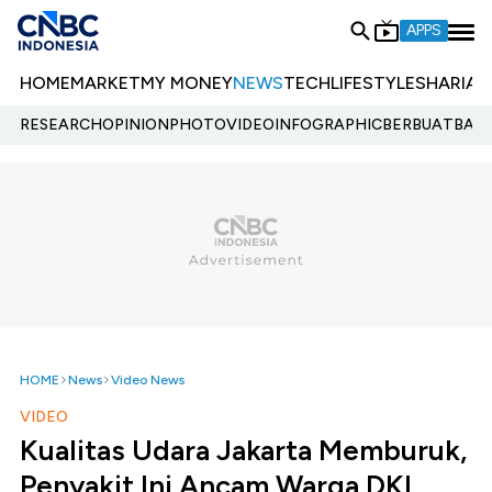
APPS
HOME
MARKET
MY MONEY
NEWS
TECH
LIFESTYLE
SHARIA
E
RESEARCH
OPINION
PHOTO
VIDEO
INFOGRAPHIC
BERBUATBAIK.
HOME
News
Video News
VIDEO
Kualitas Udara Jakarta Memburuk,
Penyakit Ini Ancam Warga DKI