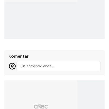
Komentar
Tulis Komentar Anda...