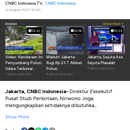
CNBC Indonesia TV,
CNBC Indonesia
13 August 2023 12:00
Related
Show More
04:42
00:56
05:24
Video: Kendaraan Ini
Waduh! Jakarta
Jakarta, Sejuta Asa
Penyumbang Polusi
Rugi Rp 23 T Akibat
Sejuta Masalah
Udara Terbesar
Polusi
7 tahun yang lalu
Jakarta
1 tahun yang lalu
6 tahun yang lalu
Jakarta, CNBC Indonesia-
Direktur Eksekutif
Pusat Studi Perkotaan, Nirwono Joga
mengungkapkan setidaknya dibutuhka...
Show More