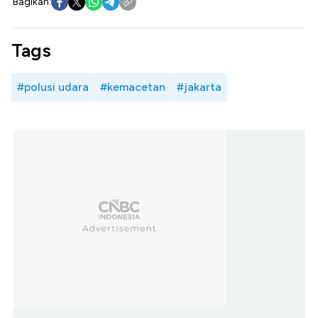
Bagikan:
Tags
#polusi udara
#kemacetan
#jakarta