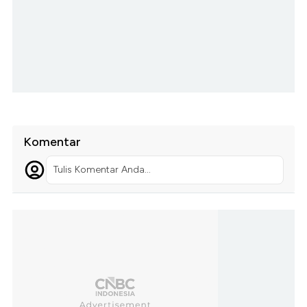
Komentar
Tulis Komentar Anda...