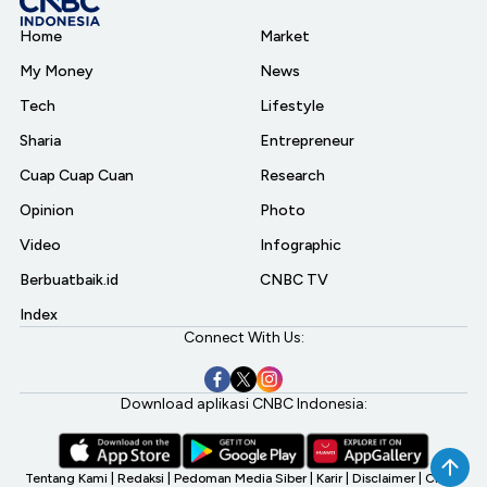
Home
Market
My Money
News
Tech
Lifestyle
Sharia
Entrepreneur
Cuap Cuap Cuan
Research
Opinion
Photo
Video
Infographic
Berbuatbaik.id
CNBC TV
Index
Connect With Us:
Download aplikasi CNBC Indonesia:
Tentang Kami
|
Redaksi
|
Pedoman Media Siber
|
Karir
|
Disclaimer
|
CNBC