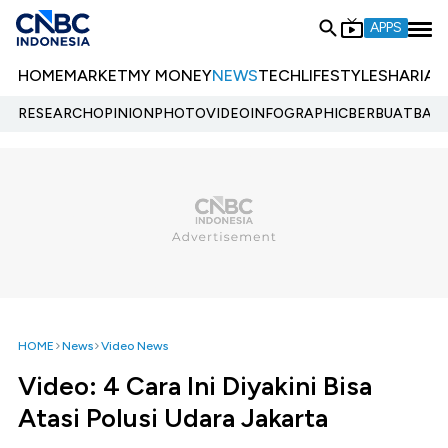
APPS
HOME
MARKET
MY MONEY
NEWS
TECH
LIFESTYLE
SHARIA
E
RESEARCH
OPINION
PHOTO
VIDEO
INFOGRAPHIC
BERBUATBAIK.
HOME
News
Video News
Video: 4 Cara Ini Diyakini Bisa
Atasi Polusi Udara Jakarta