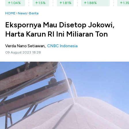
1.04
%
1.5
%
1.81
%
1.88
%
1.3
HOME
News
Berita
Ekspornya Mau Disetop Jokowi,
Harta Karun RI Ini Miliaran Ton
Verda Nano Setiawan,
CNBC Indonesia
09 August 2023 18:28