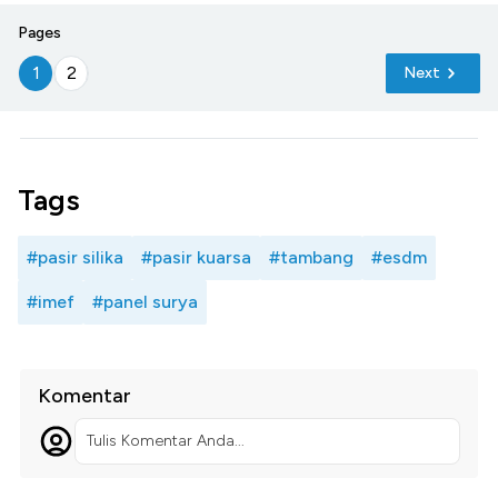
Pages
1
2
Next
Tags
#pasir silika
#pasir kuarsa
#tambang
#esdm
#imef
#panel surya
Komentar
Tulis Komentar Anda...