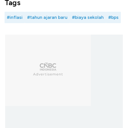
Tags
#inflasi
#tahun ajaran baru
#biaya sekolah
#bps