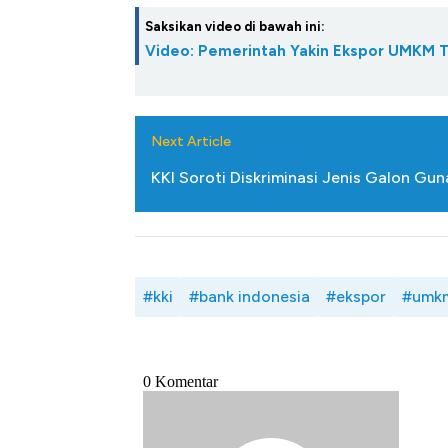
Saksikan video di bawah ini:
Video: Pemerintah Yakin Ekspor UMKM 
Next Article
KKI Soroti Diskriminasi Jenis Galon Gu
#kki
#bank indonesia
#ekspor
#umk