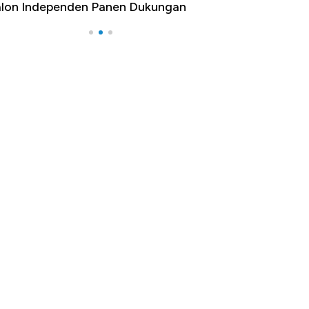
lon Independen Panen Dukungan
yang Bikin Dunia