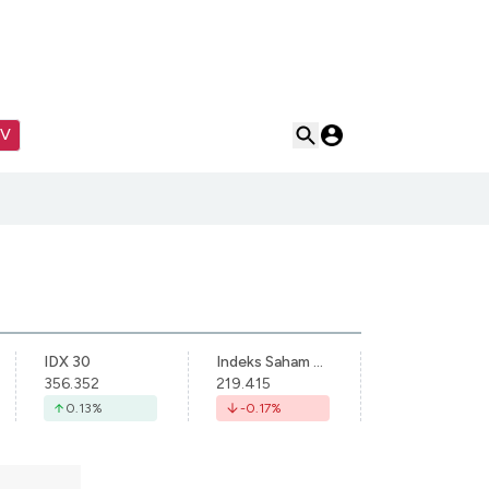
TV
IDX 30
Indeks Saham Syariah Indonesia
356.352
219.415
0.13
%
-0.17
%