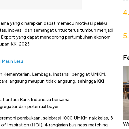
4.
ma yang diharapkan dapat memacu motivasi pelaku
as, inovasi, dan semangat untuk terus tumbuh menjadi
5.
o Export yang dapat mendorong pertumbuhan ekonomi
tupan KKI 2023.
F
i Masih Lesu
uh Kementerian, Lembaga, Instansi, penggiat UMKM,
cara langsung maupun tidak langsung, sehingga KKI
erat antara Bank Indonesia bersama
gregator dan potential buyer.
 seremoni pembukaan, selebrasi 1000 UMKM naik kelas, 3
Harga Emas Mengamuk 4% dalam 24
Wa
l of Inspiration (HOI), 4 rangkaian business matching