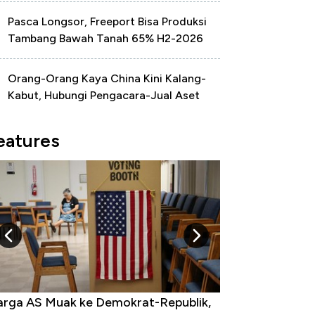
Pasca Longsor, Freeport Bisa Produksi
Tambang Bawah Tanah 65% H2-2026
Orang-Orang Kaya China Kini Kalang-
Kabut, Hubungi Pengacara-Jual Aset
eatures
rga AS Muak ke Demokrat-Republik,
Tak Perlu Bom Nu