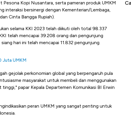
Jam, ke Level Tertinggi 50 Hari!
Ca
ent Pesona Kopi Nusantara, serta pameran produk UMKM
ang interaksi bersinergi dengan Kementerian/Lembaga,
dan Cinta Bangga Rupiah).
kukan selama KKI 2023 telah diikuti oleh total 98.337
 KKI telah mencapai 39.208 orang dan pengunjung
 siang hari ini telah mencapai 11.832 pengunjung.
 30 Juta UMKM
gah gejolak perkonomian global yang berpengaruh pula
 antusiasme masyarakat untuk membeli dan menggunakan
tinggi," papar Kepala Departemen Komunikasi BI Erwin
engindikasikan peran UMKM yang sangat penting untuk
onesia.