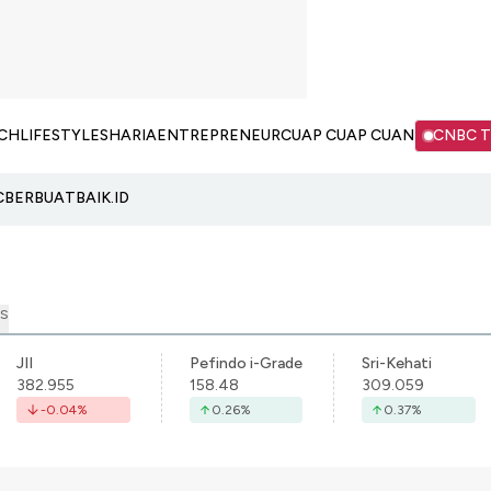
CH
LIFESTYLE
SHARIA
ENTREPRENEUR
CUAP CUAP CUAN
CNBC 
C
BERBUATBAIK.ID
S
JII
Pefindo i-Grade
Sri-Kehati
382.955
158.48
309.059
-0.04
%
0.26
%
0.37
%