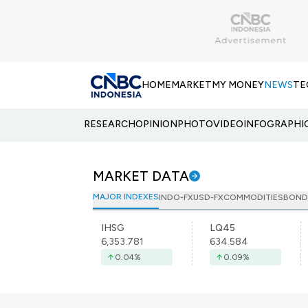
HOME
MARKET
MY MONEY
NEWS
TE
RESEARCH
OPINION
PHOTO
VIDEO
INFOGRAPHI
MARKET DATA
MAJOR INDEXES
INDO-FX
USD-FX
COMMODITIES
BOND
IHSG
LQ45
6,353.781
634.584
0.04
%
0.09
%