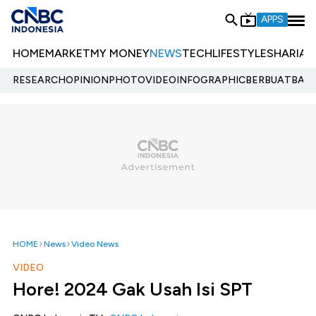
APPS
HOME
MARKET
MY MONEY
NEWS
TECH
LIFESTYLE
SHARIA
E
RESEARCH
OPINION
PHOTO
VIDEO
INFOGRAPHIC
BERBUATBAIK.
HOME
News
Video News
VIDEO
Hore! 2024 Gak Usah Isi SPT