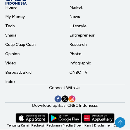
Home
Market
My Money
News
Tech
Lifestyle
Sharia
Entrepreneur
Cuap Cuap Cuan
Research
Opinion
Photo
Video
Infographic
Berbuatbaik.id
CNBC TV
Index
Connect With Us:
Download aplikasi CNBC Indonesia:
Tentang Kami
|
Redaksi
|
Pedoman Media Siber
|
Karir
|
Disclaimer
|
CNBC
Indonesia My Investment