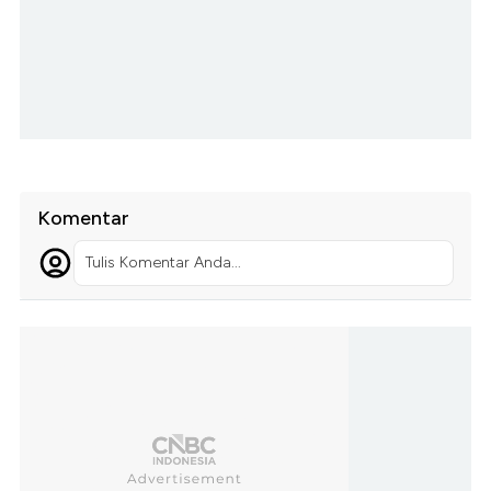
Komentar
Tulis Komentar Anda...