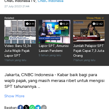
CNBC Indonesia TV,
CNBC Indonesia
27 July 2023 21:44
Related
Show More
01:11
15:21
02:42
Video: Baru 12,34
Lapor SPT, Amunisi
Jumlah Pelapor SPT
Juta Wajib Pajak
Lawan Pandemi
Pajak Capai 7,3 Juta
Lapor SPT
5 tahun yang lalu
Orang
1 tahun yang lalu
7 tahun yang lalu
Jakarta, CNBC Indonesia - Kabar baik bagi para
wajib pajak, yang masih merasa ribet untuk mengisi
SPT tahunannya. ...
Show More
Bagikan: