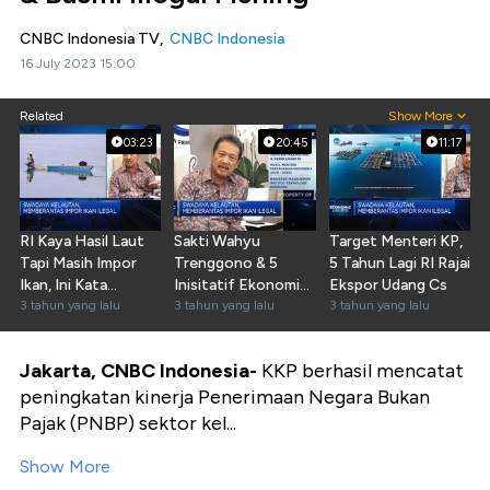
CNBC Indonesia TV,
CNBC Indonesia
16 July 2023 15:00
Related
Show More
03:23
20:45
11:17
RI Kaya Hasil Laut
Sakti Wahyu
Target Menteri KP,
Tapi Masih Impor
Trenggono & 5
5 Tahun Lagi RI Rajai
Ikan, Ini Kata
Inisitatif Ekonomi
Ekspor Udang Cs
Menteri KP
3 tahun yang lalu
Biru Indonesia
3 tahun yang lalu
3 tahun yang lalu
Jakarta, CNBC Indonesia-
KKP berhasil mencatat
peningkatan kinerja Penerimaan Negara Bukan
Pajak (PNBP) sektor kel...
Show More