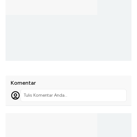
Komentar
Tulis Komentar Anda...