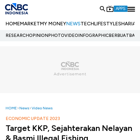
APPS
HOME
MARKET
MY MONEY
NEWS
TECH
LIFESTYLE
SHARIA
E
RESEARCH
OPINION
PHOTO
VIDEO
INFOGRAPHIC
BERBUATBAIK.
HOME
News
Video News
ECONOMIC UPDATE 2023
Target KKP, Sejahterakan Nelayan
& Basmi Illegal Fishing