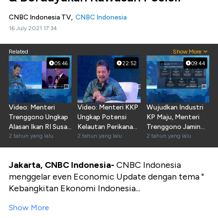
CNBC Indonesia TV,
CNBC Indonesia
16 July 2021 17:34
Related
Show More
05:46
22:52
09:44
Video: Menteri
Video: Menteri KKP
Wujudkan Industri
Trenggono Ungkap
Ungkap Potensi
KP Maju, Menteri
Alasan Ikan RI Susah
Kelautan Perikanan
Trenggono Jamin
Masuk Eropa
2 tahun yang lalu
RI ke Dubes Asing
2 tahun yang lalu
Kemudahan
2 tahun yang lalu
Investasi
Jakarta, CNBC Indonesia-
CNBC Indonesia
menggelar even Economic Update dengan tema "
Kebangkitan Ekonomi Indonesia...
Show More