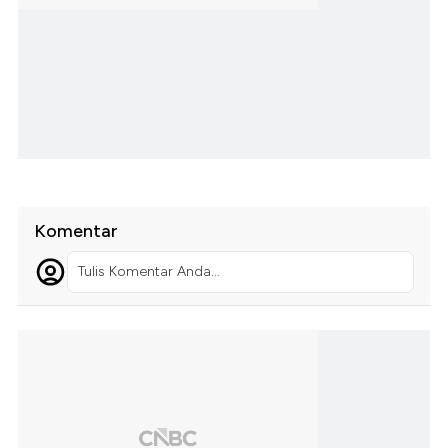
Komentar
Tulis Komentar Anda...