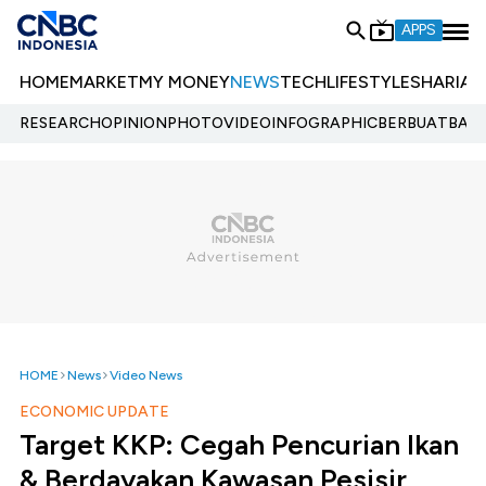
APPS
HOME
MARKET
MY MONEY
NEWS
TECH
LIFESTYLE
SHARIA
E
RESEARCH
OPINION
PHOTO
VIDEO
INFOGRAPHIC
BERBUATBAIK.
HOME
News
Video News
ECONOMIC UPDATE
Target KKP: Cegah Pencurian Ikan
& Berdayakan Kawasan Pesisir