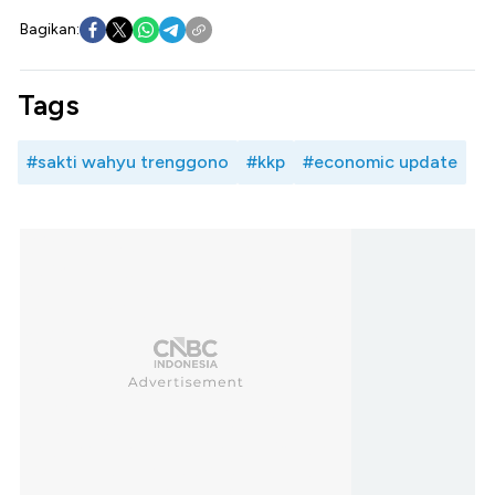
Bagikan:
Tags
#sakti wahyu trenggono
#kkp
#economic update