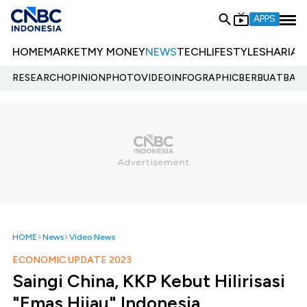
APPS
HOME
MARKET
MY MONEY
NEWS
TECH
LIFESTYLE
SHARIA
E
RESEARCH
OPINION
PHOTO
VIDEO
INFOGRAPHIC
BERBUATBAIK.
HOME
News
Video News
ECONOMIC UPDATE 2023
Saingi China, KKP Kebut Hilirisasi
"Emas Hijau" Indonesia