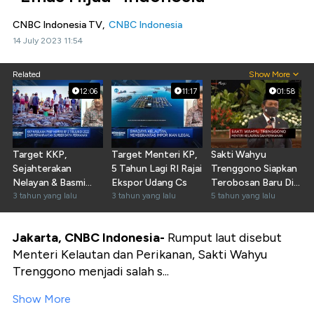
CNBC Indonesia TV,
CNBC Indonesia
14 July 2023 11:54
Related
Show More
12:06
11:17
01:58
Target KKP,
Target Menteri KP,
Sakti Wahyu
Sejahterakan
5 Tahun Lagi RI Rajai
Trenggono Siapkan
Nelayan & Basmi
Ekspor Udang Cs
Terobosan Baru Di
Illegal Fishing
3 tahun yang lalu
3 tahun yang lalu
KKP
5 tahun yang lalu
Jakarta, CNBC Indonesia-
Rumput laut disebut
Menteri Kelautan dan Perikanan, Sakti Wahyu
Trenggono menjadi salah s...
Show More