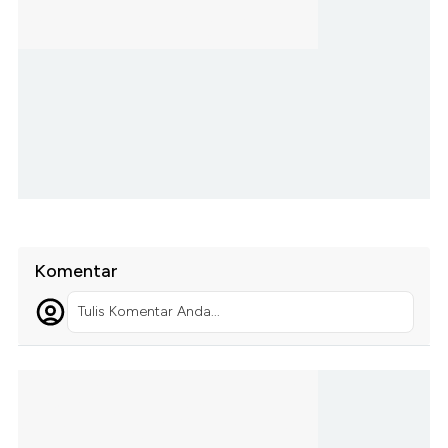
Komentar
Tulis Komentar Anda...