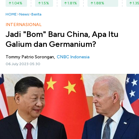
1.04
%
1.5
%
1.81
%
1.88
%
1.3
HOME
News
Berita
INTERNASIONAL
Jadi "Bom" Baru China, Apa Itu
Galium dan Germanium?
Tommy Patrio Sorongan,
CNBC Indonesia
06 July 2023 05:30