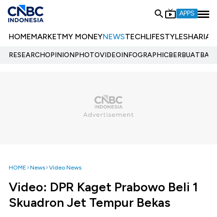
APPS
HOME
MARKET
MY MONEY
NEWS
TECH
LIFESTYLE
SHARIA
E
RESEARCH
OPINION
PHOTO
VIDEO
INFOGRAPHIC
BERBUATBAIK.
HOME
News
Video News
Video: DPR Kaget Prabowo Beli 1
Skuadron Jet Tempur Bekas