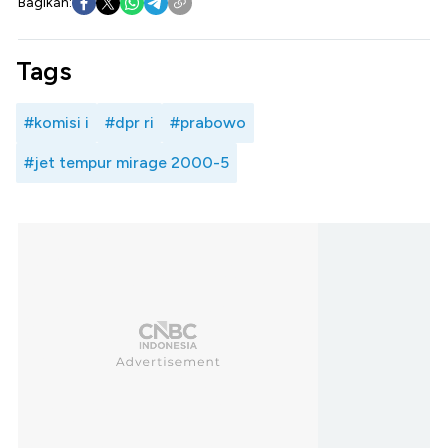
Bagikan:
Tags
#komisi i
#dpr ri
#prabowo
#jet tempur mirage 2000-5