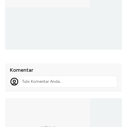
Komentar
Tulis Komentar Anda...