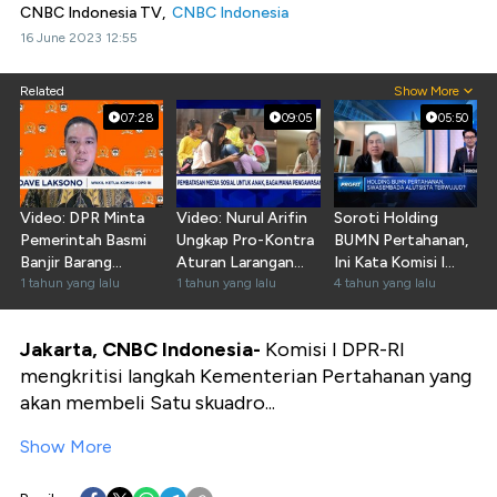
CNBC Indonesia TV,
CNBC Indonesia
16 June 2023 12:55
Related
Show More
07:28
09:05
05:50
Video: DPR Minta
Video: Nurul Arifin
Soroti Holding
Pemerintah Basmi
Ungkap Pro-Kontra
BUMN Pertahanan,
Banjir Barang
Aturan Larangan
Ini Kata Komisi I
Elektronik Ilegal
1 tahun yang lalu
Anak Main Medsos
1 tahun yang lalu
DPR
4 tahun yang lalu
Jakarta, CNBC Indonesia-
Komisi I DPR-RI
mengkritisi langkah Kementerian Pertahanan yang
akan membeli Satu skuadro...
Show More