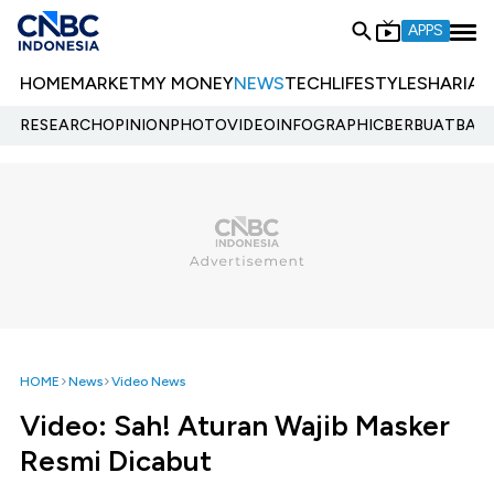
APPS
HOME
MARKET
MY MONEY
NEWS
TECH
LIFESTYLE
SHARIA
E
RESEARCH
OPINION
PHOTO
VIDEO
INFOGRAPHIC
BERBUATBAIK.
HOME
News
Video News
Video: Sah! Aturan Wajib Masker
Resmi Dicabut