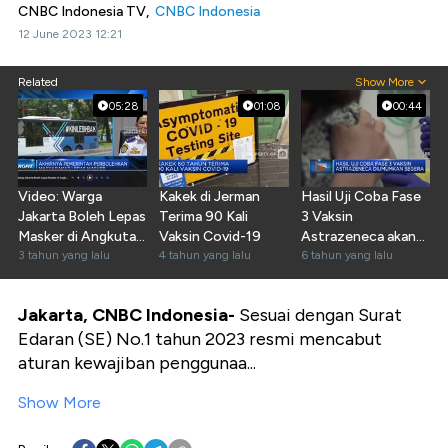
CNBC Indonesia TV,
CNBC Indonesia
12 June 2023 12:21
Related
Show More
05:28
01:08
00:44
Video: Warga
Kakek di Jerman
Hasil Uji Coba Fase
Jakarta Boleh Lepas
Terima 90 Kali
3 Vaksin
Masker di Angkutan
Vaksin Covid-19
Astrazeneca akan
Umum
3 tahun yang lalu
4 tahun yang lalu
Diumumkan
6 tahun yang lalu
Jakarta, CNBC Indonesia-
Sesuai dengan Surat
Edaran (SE) No.1 tahun 2023 resmi mencabut
aturan kewajiban penggunaa...
Show More