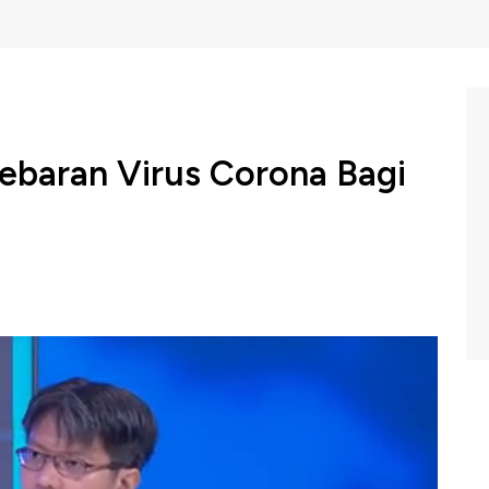
baran Virus Corona Bagi
us Corona juga melahirkan kekhawatiran bagi
, Ahmad Heri Firdaus jika kasus ini berlanjut maka
erdagangan barang China terutama sektor pertanian dan
ruh pada Indonesia mengingat China merupakan negara
menguasai 30% nilai impor RI. Sehingga penting upaya
ampak penyebaran virus Corona