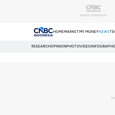
HOME
MARKET
MY MONEY
NEWS
TE
RESEARCH
OPINION
PHOTO
VIDEO
INFOGRAPHI