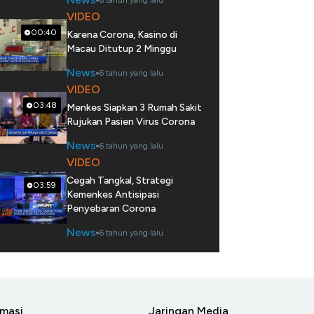
6 tahun yang lalu
VIDEO
00:40
Karena Corona, Kasino di
Macau Ditutup 2 Minggu
News
6 tahun yang lalu
VIDEO
03:48
Menkes Siapkan 3 Rumah Sakit
Rujukan Pasien Virus Corona
News
6 tahun yang lalu
VIDEO
Cegah Tangkal, Strategi
03:59
Kemenkes Antisipasi
Penyebaran Corona
News
6 tahun yang lalu
rmasi
Jaringan Media