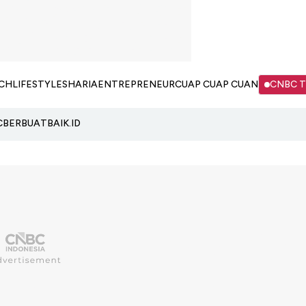
CH
LIFESTYLE
SHARIA
ENTREPRENEUR
CUAP CUAP CUAN
CNBC 
C
BERBUATBAIK.ID