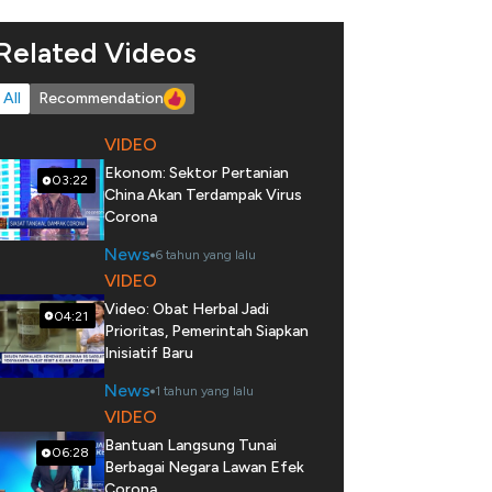
Related Videos
All
Recommendation
VIDEO
Ekonom: Sektor Pertanian
03:22
China Akan Terdampak Virus
Corona
News
6 tahun yang lalu
VIDEO
Video: Obat Herbal Jadi
04:21
Prioritas, Pemerintah Siapkan
Inisiatif Baru
News
1 tahun yang lalu
VIDEO
Bantuan Langsung Tunai
06:28
Berbagai Negara Lawan Efek
Corona