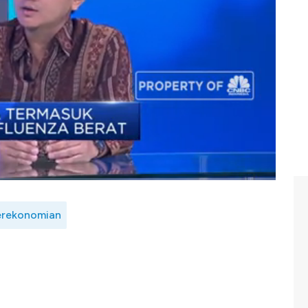
ah, maka Kementerian Kesehatan bersama lembaga dan
nangkal Virus dari China ini. Seperti apa langkah
log
Muhammad Gibran dengan Ekonom INDEF, Ahmad
ahan dan Pengendalian Penyakit, Kemenkes, Achmad
lasa, 28/01/2020)
erekonomian