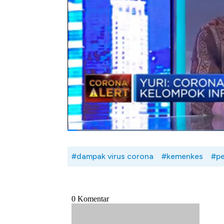
Dalam rangka mencegah dampak Corona inil
institusi terkait melakukan berbagai upaya me
pencegahan ini? Selengkapnya saksikan dia
Heri Firdaus dan Sekretaris Ditjen Penceg
Yurianto dalam Profit, CNBC Indonesia (Se
Bagikan:
#dampak virus corona
#kemenkes
#p