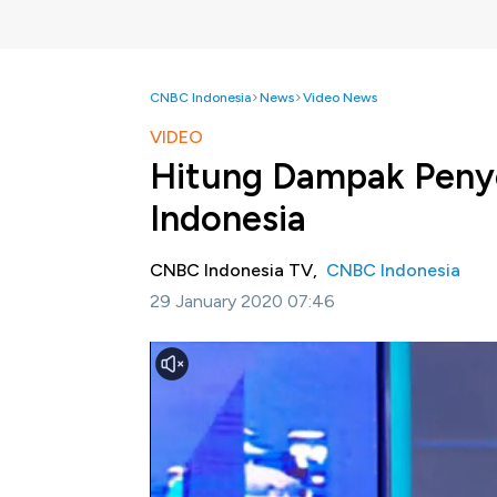
CNBC Indonesia
News
Video News
VIDEO
Hitung Dampak Penye
Indonesia
CNBC Indonesia TV,
CNBC Indonesia
29 January 2020 07:46
Jakarta, CNBC Indonesia-
Penyebaran Vir
perekonomian, dimana menurut Ekonom INDEF
sektor yang akan terdampak adalah aliran p
peternakan, yang tentu saja akan berpenga
tujuan ekspor terbesar Indonesia sekaligus 
pemerintah untuk melakukan pencegahan d