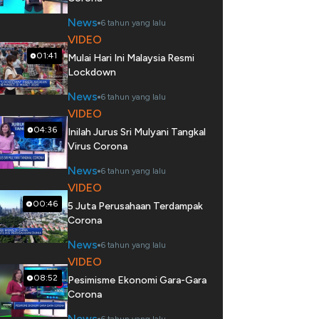
News
6 tahun yang lalu
VIDEO
01:41
Mulai Hari Ini Malaysia Resmi
Lockdown
News
6 tahun yang lalu
VIDEO
04:36
Inilah Jurus Sri Mulyani Tangkal
Virus Corona
News
6 tahun yang lalu
VIDEO
00:46
5 Juta Perusahaan Terdampak
Corona
News
6 tahun yang lalu
VIDEO
08:52
Pesimisme Ekonomi Gara-Gara
Corona
News