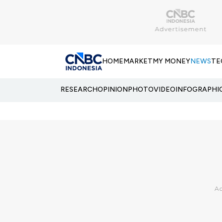
HOME
MARKET
MY MONEY
NEWS
TE
RESEARCH
OPINION
PHOTO
VIDEO
INFOGRAPHI