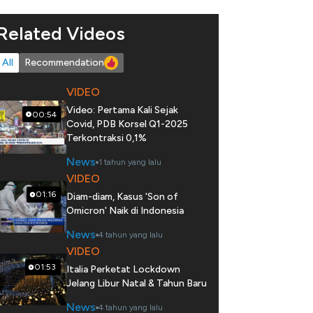
Related Videos
All
Recommendation
VIDEO
Video: Pertama Kali Sejak
00:54
Covid, PDB Korsel Q1-2025
Terkontraksi 0,1%
News
1 tahun yang lalu
VIDEO
01:16
Diam-diam, Kasus 'Son of
Omicron' Naik di Indonesia
News
4 tahun yang lalu
VIDEO
01:53
Italia Perketat Lockdown
Jelang Libur Natal & Tahun Baru
News
4 tahun yang lalu