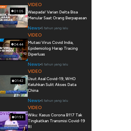
VIDEO
01:05
Waspada! Varian Delta Bisa
Menular Saat Orang Berpapasan
News
5 tahun yang lalu
VIDEO
Mutasi Virus Covid India,
04:44
Epidemiolog Harap Tracing
Diperluas
News
5 tahun yang lalu
VIDEO
Usut Asal Covid-19, WHO
01:42
Keluhkan Sulit Akses Data
China
News
5 tahun yang lalu
VIDEO
Wiku: Kasus Corona B117 Tak
01:53
Tingkatkan Transmisi Covid-19
RI