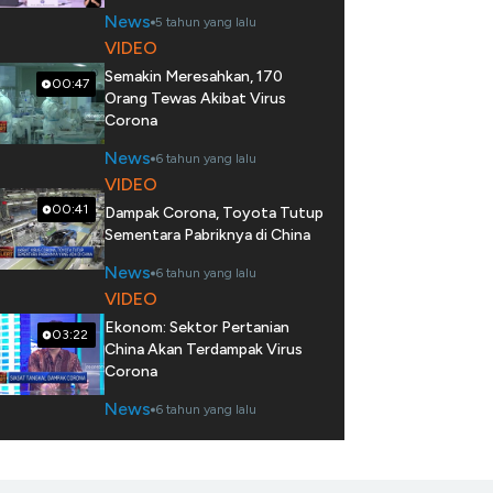
News
5 tahun yang lalu
VIDEO
Semakin Meresahkan, 170
00:47
Orang Tewas Akibat Virus
Corona
News
6 tahun yang lalu
VIDEO
00:41
Dampak Corona, Toyota Tutup
Sementara Pabriknya di China
News
6 tahun yang lalu
VIDEO
Ekonom: Sektor Pertanian
03:22
China Akan Terdampak Virus
Corona
News
6 tahun yang lalu