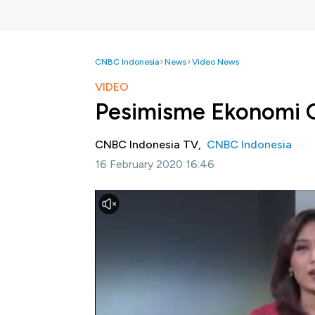
CNBC Indonesia
News
Video News
VIDEO
Pesimisme Ekonomi 
CNBC Indonesia TV,
CNBC Indonesia
16 February 2020 16:46
Jakarta, CNBC Indonesia
- Merebaknya Vi
Dunia dan beberapa negara khawatir virus 
secara global, pasalnya rantai pasokan banya
China.
Lalu seperti apa dampaknya? Andi Shalini 
Lunch, Jumat 14/02/2020.