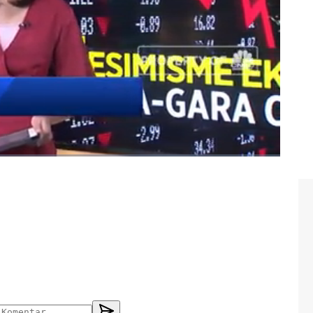
gara
#china
#dampak virus corona