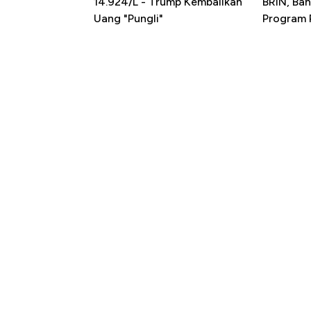
14.924/L - Trump Kembalikan
BRIN, Bah
Uang "Pungli"
Program P