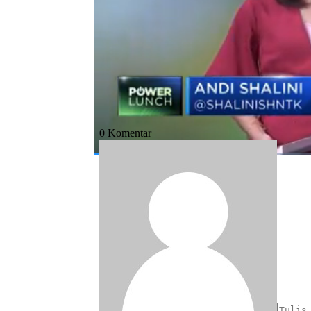
Bagikan:
#virus corona
#covid-19
#ekonomi ne