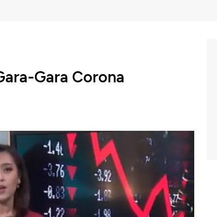
Gara-Gara Corona
rus Corona atau Covid 19 membuat sejumlah Lembaga
ini akan menggerogoti perekonomian negaranya bahkan
k terganggu imbas dari dibatasinya akses dari dan ke
akan mengulasnya untuk anda dalam Program Power