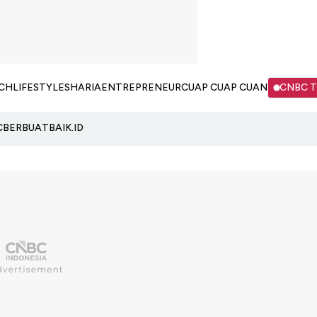
CH
LIFESTYLE
SHARIA
ENTREPRENEUR
CUAP CUAP CUAN
CNBC 
C
BERBUATBAIK.ID