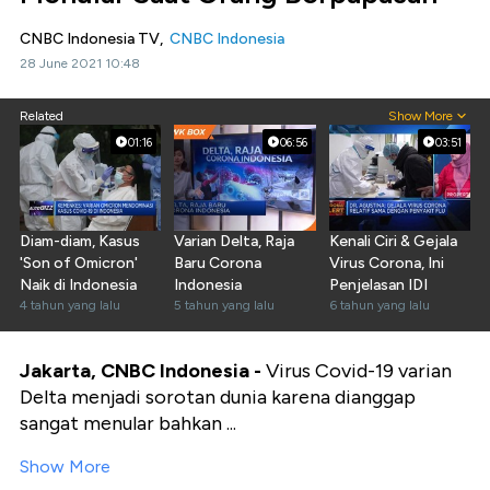
CNBC Indonesia TV,
CNBC Indonesia
28 June 2021 10:48
Related
Show More
01:16
06:56
03:51
Diam-diam, Kasus
Varian Delta, Raja
Kenali Ciri & Gejala
'Son of Omicron'
Baru Corona
Virus Corona, Ini
Naik di Indonesia
Indonesia
Penjelasan IDI
4 tahun yang lalu
5 tahun yang lalu
6 tahun yang lalu
Jakarta, CNBC Indonesia -
Virus Covid-19 varian
Delta menjadi sorotan dunia karena dianggap
sangat menular bahkan ...
Show More