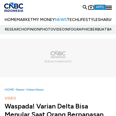
APPS
HOME
MARKET
MY MONEY
NEWS
TECH
LIFESTYLE
SHARIA
E
RESEARCH
OPINION
PHOTO
VIDEO
INFOGRAPHIC
BERBUATBAIK.
HOME
News
Video News
VIDEO
Waspada! Varian Delta Bisa
Menular Saat Orang Berpapasan