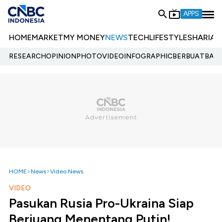
APPS
HOME
MARKET
MY MONEY
NEWS
TECH
LIFESTYLE
SHARIA
E
RESEARCH
OPINION
PHOTO
VIDEO
INFOGRAPHIC
BERBUATBAIK.
HOME
News
Video News
VIDEO
Pasukan Rusia Pro-Ukraina Siap
Berjuang Menentang Putin!