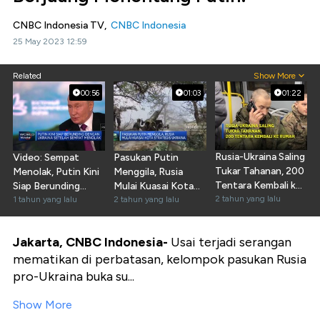
CNBC Indonesia TV,
CNBC Indonesia
25 May 2023 12:59
Related
Show More
00:56
01:03
01:22
Rusia-Ukraina Saling
Video: Sempat
Pasukan Putin
Tukar Tahanan, 200
Menolak, Putin Kini
Menggila, Rusia
Tentara Kembali ke
Siap Berunding
Mulai Kuasai Kota
Rumah
2 tahun yang lalu
dengan Ukraina
1 tahun yang lalu
Strategis Ukraina
2 tahun yang lalu
Jakarta, CNBC Indonesia-
Usai terjadi serangan
mematikan di perbatasan, kelompok pasukan Rusia
pro-Ukraina buka su...
Show More