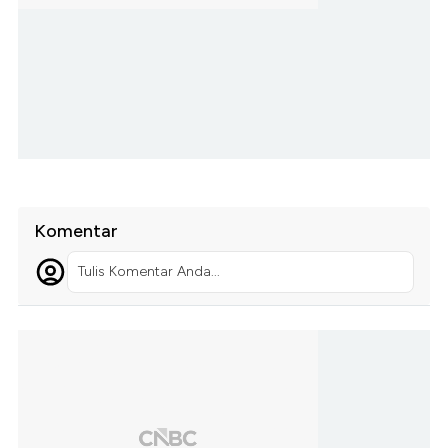
Komentar
Tulis Komentar Anda...