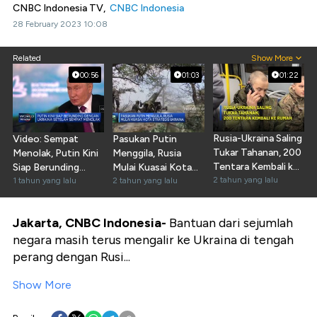
CNBC Indonesia TV,
CNBC Indonesia
28 February 2023 10:08
Related
Show More
00:56
01:03
01:22
Rusia-Ukraina Saling
Video: Sempat
Pasukan Putin
Tukar Tahanan, 200
Menolak, Putin Kini
Menggila, Rusia
Tentara Kembali ke
Siap Berunding
Mulai Kuasai Kota
Rumah
2 tahun yang lalu
dengan Ukraina
1 tahun yang lalu
Strategis Ukraina
2 tahun yang lalu
Jakarta, CNBC Indonesia-
Bantuan dari sejumlah
negara masih terus mengalir ke Ukraina di tengah
perang dengan Rusi...
Show More