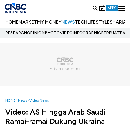
APPS
HOME
MARKET
MY MONEY
NEWS
TECH
LIFESTYLE
SHARIA
E
RESEARCH
OPINION
PHOTO
VIDEO
INFOGRAPHIC
BERBUATBAIK.
HOME
News
Video News
Video: AS Hingga Arab Saudi
Ramai-ramai Dukung Ukraina