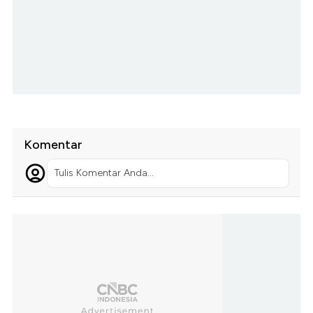
Komentar
Tulis Komentar Anda...