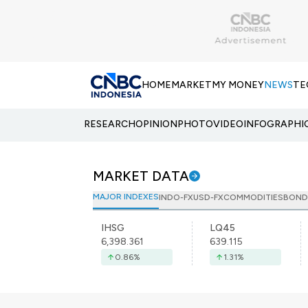
HOME
MARKET
MY MONEY
NEWS
TE
RESEARCH
OPINION
PHOTO
VIDEO
INFOGRAPHI
MARKET DATA
MAJOR INDEXES
INDO-FX
USD-FX
COMMODITIES
BOND
IHSG
LQ45
6,398.361
639.115
0.86
%
1.31
%