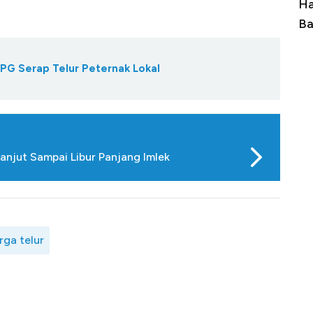
uasai
Harga Batu Bara Bangkit, Ada Kabar
Ha
ng-Airbus?
Baik Buat Pengusaha RI
Ap
PG Serap Telur Peternak Lokal
anjut Sampai Libur Panjang Imlek
rga telur