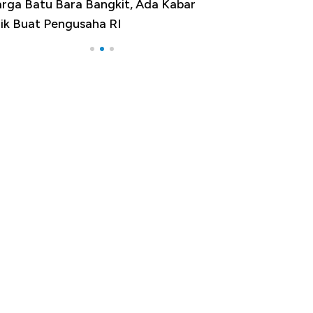
rga Emas Jatuh Usai Terbang 3 Hari,
a yang Sebenarnya Terjadi?