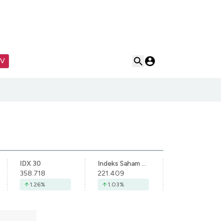
TV
IDX 30
Indeks Saham Syariah Indonesia
358.718
221.409
1.26
%
1.03
%