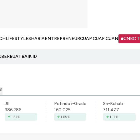
CH
LIFESTYLE
SHARIA
ENTREPRENEUR
CUAP CUAP CUAN
CNBC 
C
BERBUATBAIK.ID
S
JII
Pefindo i-Grade
Sri-Kehati
386.286
160.025
311.477
1.51
%
1.65
%
1.17
%