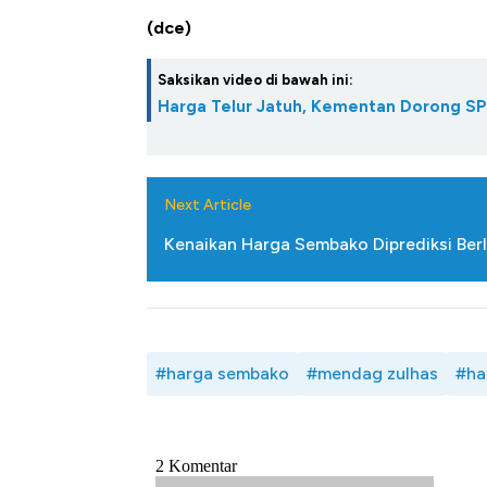
Ini Kekuatan Uang Embraer K
(dce)
Langit Dunia, Pembunuh Boei
Saksikan video di bawah ini:
Harga Telur Jatuh, Kementan Dorong SP
Next Article
Kenaikan Harga Sembako Diprediksi Berl
#harga sembako
#mendag zulhas
#ha