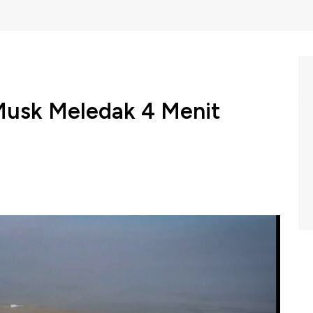
Musk Meledak 4 Menit
uatan SpaceX meledak beberapa menit setelah meluncur.
kan roket yang dinamakan starship tersebut adalah uji
 22/04/2023) berikut ini.