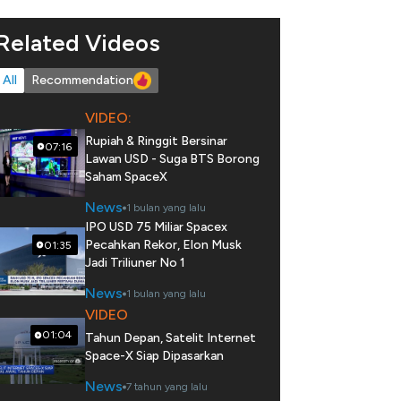
Related Videos
All
Recommendation
VIDEO:
Rupiah & Ringgit Bersinar
07:16
Lawan USD - Suga BTS Borong
Saham SpaceX
News
1 bulan yang lalu
IPO USD 75 Miliar Spacex
Pecahkan Rekor, Elon Musk
01:35
Jadi Triliuner No 1
News
1 bulan yang lalu
VIDEO
01:04
Tahun Depan, Satelit Internet
Space-X Siap Dipasarkan
News
7 tahun yang lalu