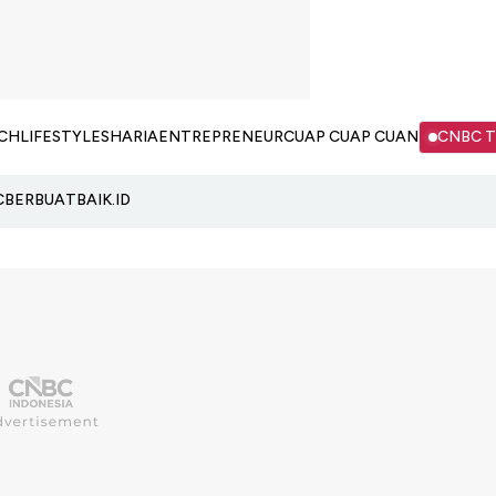
CH
LIFESTYLE
SHARIA
ENTREPRENEUR
CUAP CUAP CUAN
CNBC 
C
BERBUATBAIK.ID