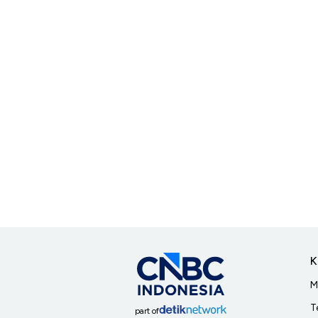
K
M
T
part of