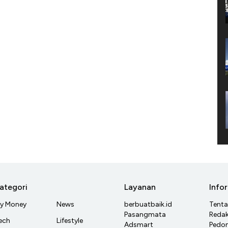
ategori
Layanan
Info
y Money
News
berbuatbaik.id
Tent
Pasangmata
Redak
ech
Lifestyle
Adsmart
Pedom