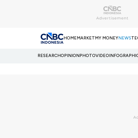
HOME
MARKET
MY MONEY
NEWS
TE
RESEARCH
OPINION
PHOTO
VIDEO
INFOGRAPHI