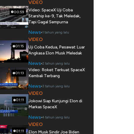
VIDEO
Video: SpaceX Uji Coba
00:59
Starship ke-9, Tak Meledak,
Tapi Gagal Sempurna
News
1 tahun yang lalu
VIDEO
01:15
Uji Coba Kedua, Pesawat Luar
Angkasa Elon Musk Meledak
News
2 tahun yang lalu
Video: Roket Terkuat SpaceX
01:13
Kembali Terbang
News
3 tahun yang lalu
VIDEO
01:11
Jokowi Siap Kunjungi Elon di
Markas SpaceX
News
4 tahun yang lalu
VIDEO
01:11
Elon Musk Sindir Joe Biden