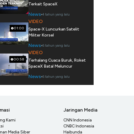
Terkait SpaceX
News
4 tahun yang lalu
VIDEO
01:00
Space-X Luncurkan Satelit
Militer Korsel
News
6 tahun yang lalu
VIDEO
00:58
Terhalang Cuaca Buruk, Roket
SpaceX Batal Meluncur
News
6 tahun yang lalu
rmasi
Jaringan Media
ang Kami
CNN Indonesia
si
CNBC Indonesia
an Media Siber
Haibunda