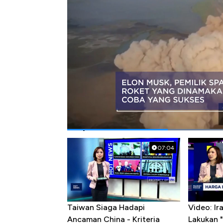
Bagikan:
#spacex
#starship
#elon musk
Popular Videos
07:04
Taiwan Siaga Hadapi
Video: I
Ancaman China - Kriteria
Lakukan "