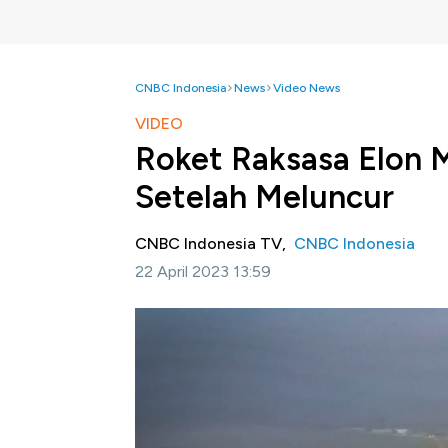
CNBC Indonesia
News
Video News
VIDEO
Roket Raksasa Elon 
Setelah Meluncur
CNBC Indonesia TV,
CNBC Indonesia
22 April 2023 13:59
Jakarta, CNBC Indonesia - Roket raksasa b
Elon Musk, pemilik SpaceX, menyatakan leda
coba yang sukses.
Selengkapnya dalam CNBC Indonesia (Sabtu,