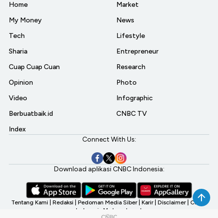
Home
Market
My Money
News
Tech
Lifestyle
Sharia
Entrepreneur
Cuap Cuap Cuan
Research
Opinion
Photo
Video
Infographic
Berbuatbaik.id
CNBC TV
Index
Connect With Us:
Download aplikasi CNBC Indonesia:
Tentang Kami
|
Redaksi
|
Pedoman Media Siber
|
Karir
|
Disclaimer
|
CNBC
Indonesia My Investment