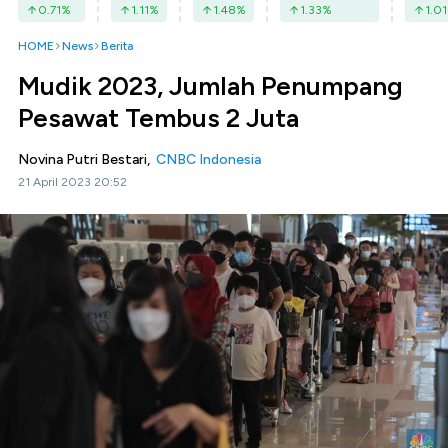
0.71
%
1.11
%
1.48
%
1.33
%
1.01
HOME
News
Berita
Mudik 2023, Jumlah Penumpang
Pesawat Tembus 2 Juta
Novina Putri Bestari,
CNBC Indonesia
21 April 2023 20:52