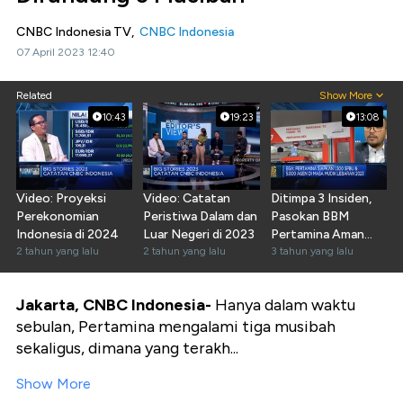
CNBC Indonesia TV,
CNBC Indonesia
07 April 2023 12:40
Related
Show More
10:43
19:23
13:08
Video: Proyeksi
Video: Catatan
Ditimpa 3 Insiden,
Perekonomian
Peristiwa Dalam dan
Pasokan BBM
Indonesia di 2024
Luar Negeri di 2023
Pertamina Aman
2 tahun yang lalu
2 tahun yang lalu
Jelang Lebaran?
3 tahun yang lalu
Jakarta, CNBC Indonesia-
Hanya dalam waktu
sebulan, Pertamina mengalami tiga musibah
sekaligus, dimana yang terakh...
Show More