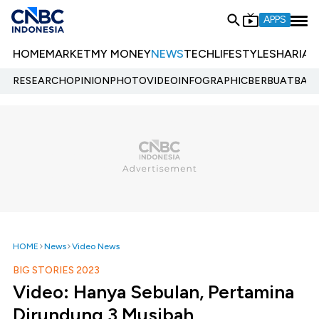
APPS
HOME
MARKET
MY MONEY
NEWS
TECH
LIFESTYLE
SHARIA
E
RESEARCH
OPINION
PHOTO
VIDEO
INFOGRAPHIC
BERBUATBAIK.
HOME
News
Video News
BIG STORIES 2023
Video: Hanya Sebulan, Pertamina
Dirundung 3 Musibah