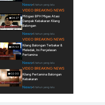
News
5 tahun yang lalu
VIDEO BREAKING NEWS
Mitigasi BPH Migas Atasi
04:27
Dampak Kebakaran Kilang
Balongan
News
5 tahun yang lalu
VIDEO BREAKING NEWS
Kilang Balongan Terbakar &
05:53
Meledak, Ini Penjelasan
Pertamina
News
5 tahun yang lalu
VIDEO BREAKING NEWS
02:00
Kilang Pertamina Balongan
Kebakaran
News
5 tahun yang lalu