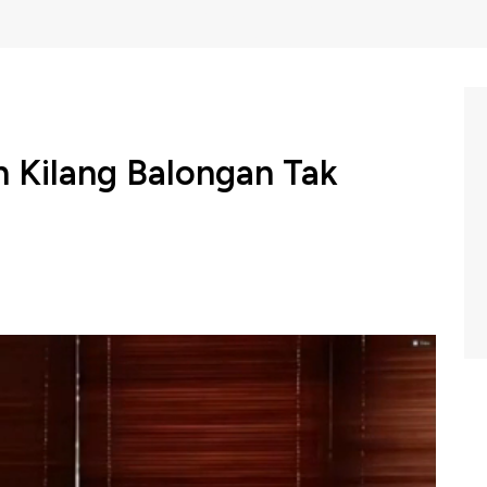
 Kilang Balongan Tak
enyampaikan perkembangan terkait kebakaran yang
longan di Kabupaten Indramayu, Jawa Barat pada Senin
 terjadi ada di storage tetapi fasilitas Jetty dan Pipa
gga jaminan terhadap supply BBM dipastikan aman.