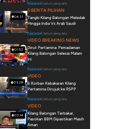
News
5 tahun yang lalu
5 BERITA PILIHAN
04:31
Tangki Kilang Balongan Meledak
Hingga India Vs Arab Saudi
News
5 tahun yang lalu
VIDEO BREAKING NEWS
Dirut Pertamina: Pemadaman
01:52
Kilang Balongan Selesai Malam
Ini
News
5 tahun yang lalu
VIDEO
03:28
6 Korban Kebakaran Kilang
Pertamina Dirujuk ke RSPP
News
5 tahun yang lalu
VIDEO
Kilang Balongan Terbakar,
03:14
Pasokan BBM Dipastikan Masih
Aman