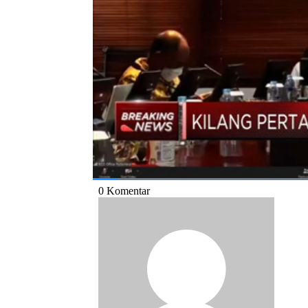
Selengkapnya saksikan Breaking News,
CNB
Bagikan:
#pertamina
#kilang balongan
#kebaka