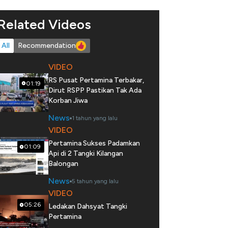
Related Videos
All
Recommendation
VIDEO
RS Pusat Pertamina Terbakar,
01:19
Dirut RSPP Pastikan Tak Ada
Korban Jiwa
News
1 tahun yang lalu
VIDEO
Pertamina Sukses Padamkan
01:09
Api di 2 Tangki Kilangan
Balongan
News
5 tahun yang lalu
VIDEO
05:26
Ledakan Dahsyat Tangki
Pertamina