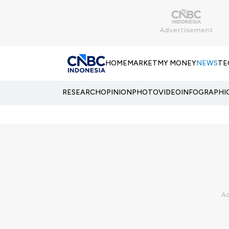
HOME
MARKET
MY MONEY
NEWS
TE
RESEARCH
OPINION
PHOTO
VIDEO
INFOGRAPHI