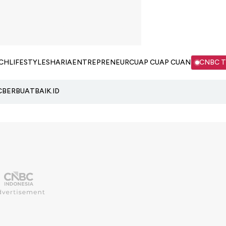
CH
LIFESTYLE
SHARIA
ENTREPRENEUR
CUAP CUAP CUAN
CNBC 
C
BERBUATBAIK.ID