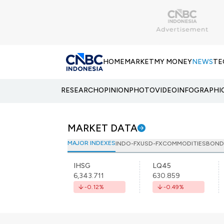
HOME
MARKET
MY MONEY
NEWS
TE
RESEARCH
OPINION
PHOTO
VIDEO
INFOGRAPHI
MARKET DATA
MAJOR INDEXES
INDO-FX
USD-FX
COMMODITIES
BOND
IHSG
LQ45
6,343.711
630.859
-0.12
%
-0.49
%