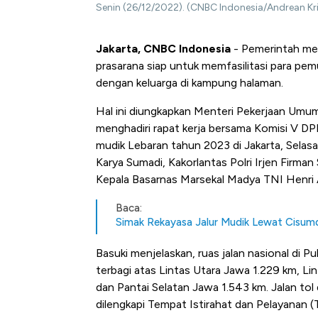
Senin (26/12/2022). (CNBC Indonesia/Andrean Kri
Jakarta, CNBC Indonesia
- Pemerintah mem
prasarana siap untuk memfasilitasi para pe
dengan keluarga di kampung halaman.
Hal ini diungkapkan Menteri Pekerjaan Um
menghadiri rapat kerja bersama Komisi V DP
mudik Lebaran tahun 2023 di Jakarta, Selas
Karya Sumadi, Kakorlantas Polri Irjen Firm
Kepala Basarnas Marsekal Madya TNI Henri A
Baca:
Simak Rekayasa Jalur Mudik Lewat Cisumd
Basuki menjelaskan, ruas jalan nasional di 
terbagi atas Lintas Utara Jawa 1.229 km, L
dan Pantai Selatan Jawa 1.543 km. Jalan tol
dilengkapi Tempat Istirahat dan Pelayanan (