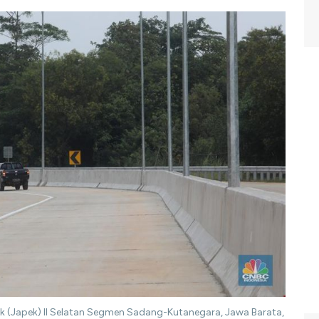
ek (Japek) II Selatan Segmen Sadang-Kutanegara, Jawa Barata,