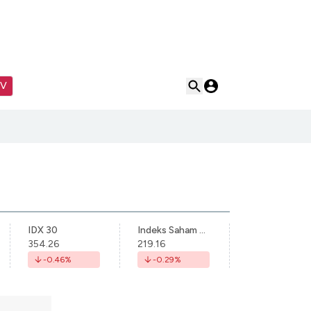
TV
IDX 30
Indeks Saham Syariah Indonesia
354.26
219.16
-0.46
%
-0.29
%