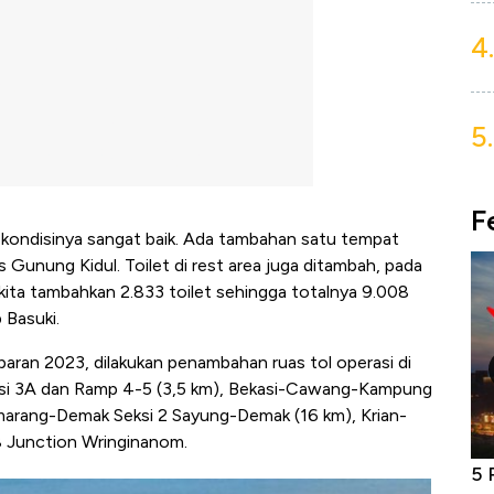
4.
5.
F
 kondisinya sangat baik. Ada tambahan satu tempat
uas Gunung Kidul. Toilet di rest area juga ditambah, pada
 kita tambahkan 2.833 toilet sehingga totalnya 9.008
 Basuki.
aran 2023, dilakukan penambahan ruas tol operasi di
eksi 3A dan Ramp 4-5 (3,5 km), Bekasi-Cawang-Kampung
marang-Demak Seksi 2 Sayung-Demak (16 km), Krian-
8 Junction Wringinanom.
niture &
Industri Susu Jadi Bintang Baru Ekonomi
5 