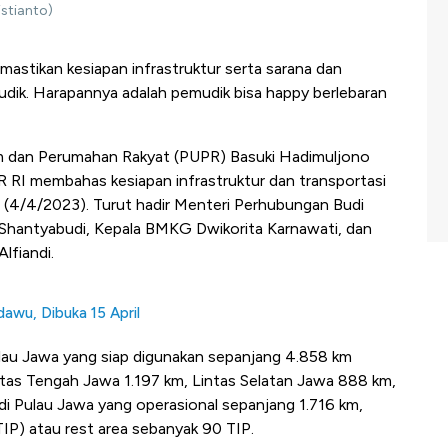
stianto)
astikan kesiapan infrastruktur serta sarana dan
mudik. Harapannya adalah pemudik bisa happy berlebaran
um dan Perumahan Rakyat (PUPR) Basuki Hadimuljono
R RI membahas kesiapan infrastruktur dan transportasi
a (4/4/2023). Turut hadir Menteri Perhubungan Budi
an Shantyabudi, Kepala BMKG Dwikorita Karnawati, dan
lfiandi.
awu, Dibuka 15 April
Pulau Jawa yang siap digunakan sepanjang 4.858 km
intas Tengah Jawa 1.197 km, Lintas Selatan Jawa 888 km,
 di Pulau Jawa yang operasional sepanjang 1.716 km,
TIP) atau rest area sebanyak 90 TIP.