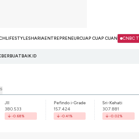
CH
LIFESTYLE
SHARIA
ENTREPRENEUR
CUAP CUAP CUAN
CNBC 
C
BERBUATBAIK.ID
S
JII
Pefindo i-Grade
Sri-Kehati
380.533
157.424
307.881
-0.68
%
-0.41
%
-0.02
%