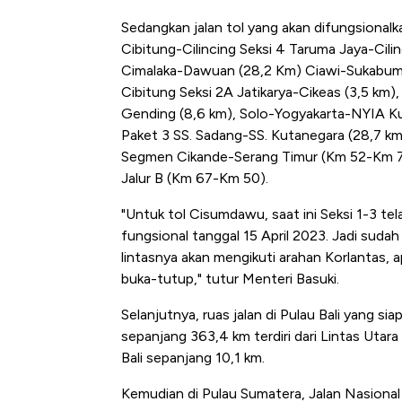
Sedangkan jalan tol yang akan difungsional
Cibitung-Cilincing Seksi 4 Taruma Jaya-Cil
Cimalaka-Dawuan (28,2 Km) Ciawi-Sukabumi
Cibitung Seksi 2A Jatikarya-Cikeas (3,5 km
Gending (8,6 km), Solo-Yogyakarta-NYIA Kulo
Paket 3 SS. Sadang-SS. Kutanegara (28,7 km
Segmen Cikande-Serang Timur (Km 52-Km 72
Jalur B (Km 67-Km 50).
"Untuk tol Cisumdawu, saat ini Seksi 1-3 te
fungsional tanggal 15 April 2023. Jadi suda
lintasnya akan mengikuti arahan Korlantas, 
buka-tutup," tutur Menteri Basuki.
Selanjutnya, ruas jalan di Pulau Bali yang si
sepanjang 363,4 km terdiri dari Lintas Utara 
Bali sepanjang 10,1 km.
Kemudian di Pulau Sumatera, Jalan Nasional