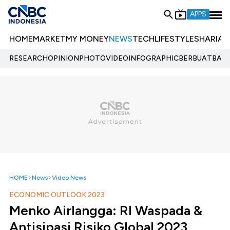
APPS
HOME
MARKET
MY MONEY
NEWS
TECH
LIFESTYLE
SHARIA
E
RESEARCH
OPINION
PHOTO
VIDEO
INFOGRAPHIC
BERBUATBAIK.
HOME
News
Video News
ECONOMIC OUTLOOK 2023
Menko Airlangga: RI Waspada &
Antisipasi Risiko Global 2023