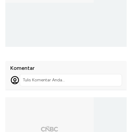
Komentar
Tulis Komentar Anda...