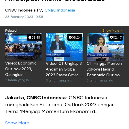
CNBC Indonesia TV,
CNBC Indonesia
28 February 2023 10:58
Related
Show More
02:49
08:24
02:47
Video: Economic
Video: CT Ungkap 3
CT Hingga Menteri
Outlook 2023,
Ancaman Global
Jokowi Hadir di
Gaungkan
2023 Pasca Covid-
Economic Outlook
Optimisme Bisnis!
3 tahun yang lalu
19
3 tahun yang lalu
2023
3 tahun yang lalu
Jakarta, CNBC Indonesia-
CNBC Indonesia
menghadirkan Economic Outlook 2023 dengan
Tema "Menjaga Momentum Ekonomi d...
Show More