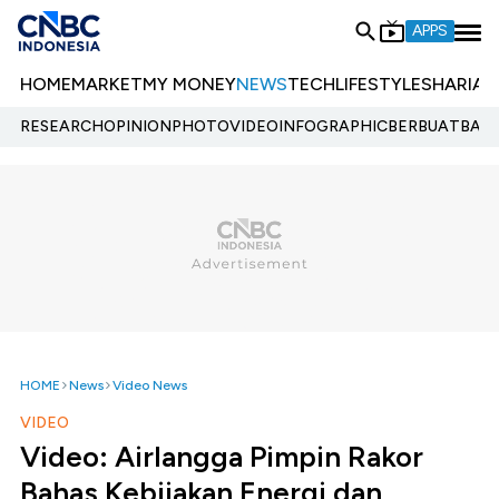
APPS
HOME
MARKET
MY MONEY
NEWS
TECH
LIFESTYLE
SHARIA
E
RESEARCH
OPINION
PHOTO
VIDEO
INFOGRAPHIC
BERBUATBAIK.
HOME
News
Video News
VIDEO
Video: Airlangga Pimpin Rakor
Bahas Kebijakan Energi dan