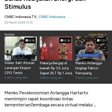
Stimulus
CNBC Indonesia TV,
CNBC Indonesia
25 March 2026 13:15
Related
Show More
03:18
02:50
11:23
Video: Sah! Aturan
Pekerja Bergaji di
Menko Airlangga
Larangan Ekspor
bawah Rp 3,5 Juta
Ungkap Faktor
CPO Terbit
Dapat BLT Rp 1 Juta
Penopang
4 tahun yang lalu
4 tahun yang lalu
Pemulihan RI 2022
4 tahun yang lalu
Menko Perekonomian Airlangga Hartarto
memimpin rapat koordinasi lintas
kementerian/lembaga secara virtual melalui ...