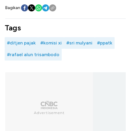
Bagikan:
Tags
#ditjen pajak
#komisi xi
#sri mulyani
#ppatk
#rafael alun trisambodo