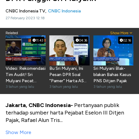
CNBC Indonesia TV,
CNBC Indonesia
27 February 2023 12:18
Related
Show More
11:43
04:36
02:16
Video: Rekomendasi
Bu Sri Mulyani, Ini
Sri Mulyani Blak-
Tim Audit! Sri
Pesan DPR Soal
blakan Bahas Kasus
Mulyani Pecat
"Pamer" Harta ASN
PNS Ditjen Pajak
Rafael Alun
3 tahun yang lalu
Pajak
3 tahun yang lalu
3 tahun yang lalu
Jakarta, CNBC Indonesia-
Pertanyaan publik
terhadap sumber harta Pejabat Eselon III Ditjen
Pajak, Rafael Alun Tris...
Show More