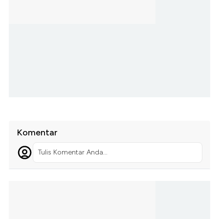
Komentar
Tulis Komentar Anda...