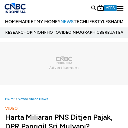
APPS
HOME
MARKET
MY MONEY
NEWS
TECH
LIFESTYLE
SHARIA
E
RESEARCH
OPINION
PHOTO
VIDEO
INFOGRAPHIC
BERBUATBAIK.
HOME
News
Video News
VIDEO
Harta Miliaran PNS Ditjen Pajak,
DPR Panggil Sri Mulyani?