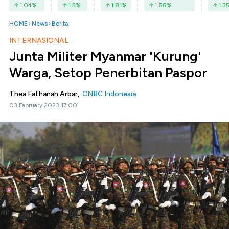
1.04
%
1.5
%
1.81
%
1.88
%
1.3
HOME
News
Berita
INTERNASIONAL
Junta Militer Myanmar 'Kurung'
Warga, Setop Penerbitan Paspor
Thea Fathanah Arbar,
CNBC Indonesia
03 February 2023 17:00