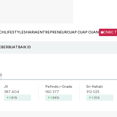
CH
LIFESTYLE
SHARIA
ENTREPRENEUR
CUAP CUAP CUAN
CNBC 
C
BERBUATBAIK.ID
S
JII
Pefindo i-Grade
Sri-Kehati
387.404
160.377
312.025
1.81
%
1.88
%
1.35
%