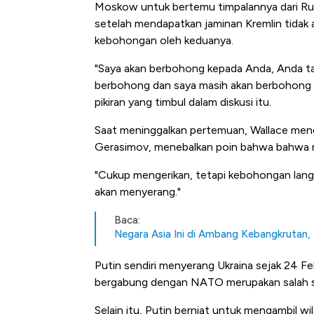
Tembaga Terbang ke Zona B
Moskow untuk bertemu timpalannya dari Rusia
setelah mendapatkan jaminan Kremlin tidak a
kebohongan oleh keduanya.
"Saya akan berbohong kepada Anda, Anda t
berbohong dan saya masih akan berbohong 
pikiran yang timbul dalam diskusi itu.
Saat meninggalkan pertemuan, Wallace meng
Gerasimov, menebalkan poin bahwa bahwa ne
"Cukup mengerikan, tetapi kebohongan lan
akan menyerang."
Baca:
Negara Asia Ini di Ambang Kebangkrutan,
Putin sendiri menyerang Ukraina sejak 24 Feb
bergabung dengan NATO merupakan salah s
Selain itu, Putin berniat untuk mengambil 