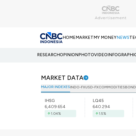
HOME
MARKET
MY MONEY
NEWS
TE
RESEARCH
OPINION
PHOTO
VIDEO
INFOGRAPHI
MARKET DATA
MAJOR INDEXES
INDO-FX
USD-FX
COMMODITIES
BOND
IHSG
LQ45
6,409.654
640.294
1.04
%
1.5
%