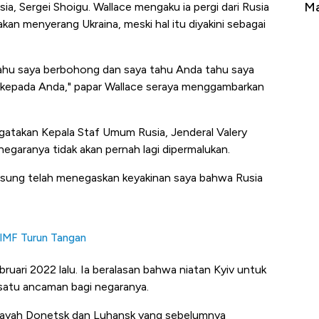
erbahaya
Mana yang Cuannya Paling Menyala?
Pe
, Sergei Shoigu. Wallace mengaku ia pergi dari Rusia
kan menyerang Ukraina, meski hal itu diyakini sebagai
ahu saya berbohong dan saya tahu Anda tahu saya
kepada Anda," papar Wallace seraya menggambarkan
atakan Kepala Staf Umum Rusia, Jenderal Valery
garanya tidak akan pernah lagi dipermalukan.
gsung telah menegaskan keyakinan saya bahwa Rusia
 IMF Turun Tangan
ruari 2022 lalu. Ia beralasan bahwa niatan Kyiv untuk
atu ancaman bagi negaranya.
wilayah Donetsk dan Luhansk yang sebelumnya