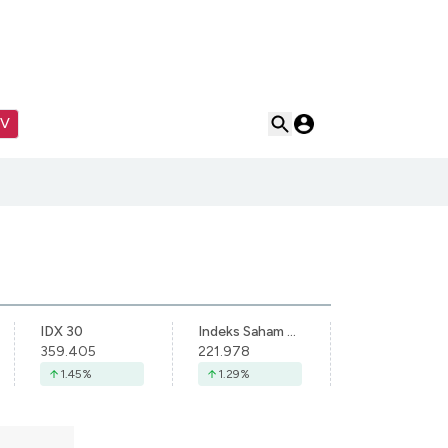
TV
IDX 30
Indeks Saham Syariah Indonesia
359.405
221.978
1.45
%
1.29
%