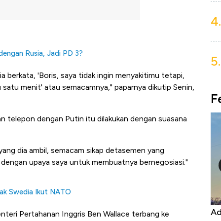
4.
engan Rusia, Jadi PD 3?
5.
 berkata, 'Boris, saya tidak ingin menyakitimu tetapi,
 satu menit' atau semacamnya," paparnya dikutip Senin,
F
n telepon dengan Putin itu dilakukan dengan suasana
ai yang dia ambil, semacam sikap detasemen yang
in dengan upaya saya untuk membuatnya bernegosiasi."
olak Swedia Ikut NATO
Harga
Adu Panas Kinerja Emiten Minyak RI,
10
enteri Pertahanan Inggris Ben Wallace terbang ke