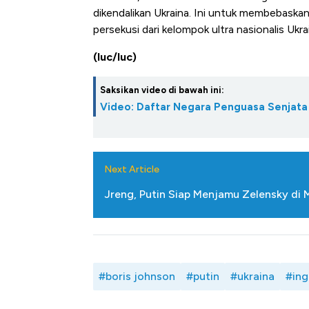
dikendalikan Ukraina. Ini untuk membebaska
persekusi dari kelompok ultra nasionalis Ukra
(luc/luc)
Saksikan video di bawah ini:
Video: Daftar Negara Penguasa Senjata N
Next Article
Jreng, Putin Siap Menjamu Zelensky di
#boris johnson
#putin
#ukraina
#ing