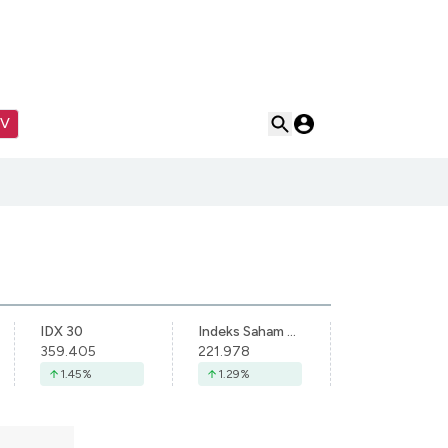
TV
IDX 30
Indeks Saham Syariah Indonesia
359.405
221.978
1.45
%
1.29
%