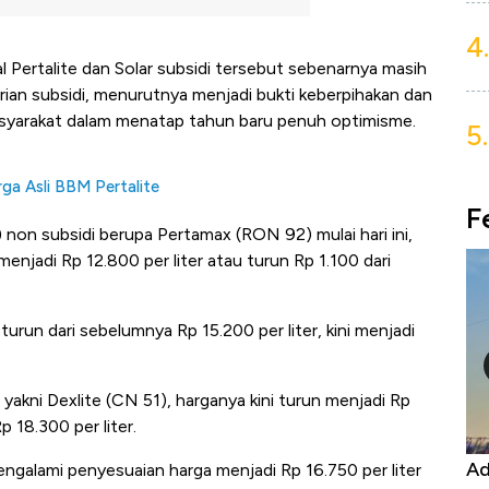
4.
l Pertalite dan Solar subsidi tersebut sebenarnya masih
ian subsidi, menurutnya menjadi bukti keberpihakan dan
yarakat dalam menatap tahun baru penuh optimisme.
5.
ga Asli BBM Pertalite
F
 non subsidi berupa Pertamax (RON 92) mulai hari ini,
enjadi Rp 12.800 per liter atau turun Rp 1.100 dari
run dari sebelumnya Rp 15.200 per liter, kini menjadi
 yakni Dexlite (CN 51), harganya kini turun menjadi Rp
p 18.300 per liter.
Kongo Tutup Keran Ekspor, Harga
Ad
galami penyesuaian harga menjadi Rp 16.750 per liter