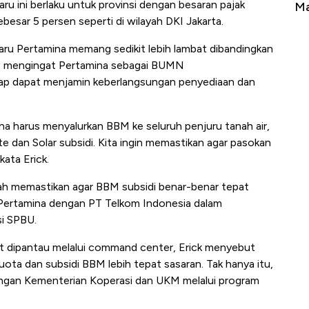
aru ini berlaku untuk provinsi dengan besaran pajak
Tembaga Terbang ke Zona Berbahaya
Ma
esar 5 persen seperti di wilayah DKI Jakarta.
aru Pertamina memang sedikit lebih lambat dibandingkan
jar, mengingat Pertamina sebagai BUMN
ap dapat menjamin keberlangsungan penyediaan dan
ena harus menyalurkan BBM ke seluruh penjuru tanah air,
te dan Solar subsidi. Kita ingin memastikan agar pasokan
kata Erick.
alah memastikan agar BBM subsidi benar-benar tepat
a Pertamina dengan PT Telkom Indonesia dalam
i SPBU.
t dipantau melalui command center, Erick menyebut
ota dan subsidi BBM lebih tepat sasaran. Tak hanya itu,
dengan Kementerian Koperasi dan UKM melalui program