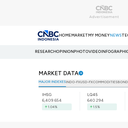
HOME
MARKET
MY MONEY
NEWS
TE
RESEARCH
OPINION
PHOTO
VIDEO
INFOGRAPHI
MARKET DATA
MAJOR INDEXES
INDO-FX
USD-FX
COMMODITIES
BOND
IHSG
LQ45
6,409.654
640.294
1.04
%
1.5
%