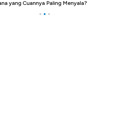
na yang Cuannya Paling Menyala?
Pengangguran Te