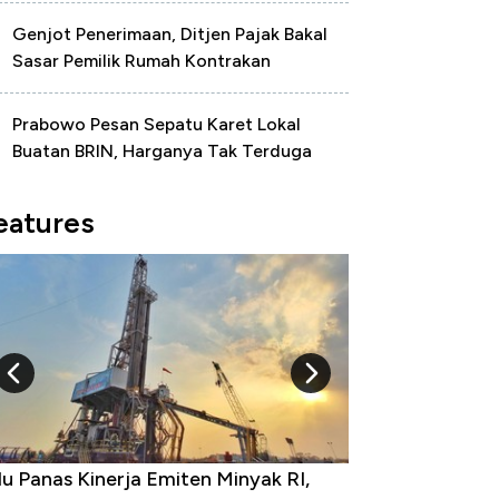
Genjot Penerimaan, Ditjen Pajak Bakal
Sasar Pemilik Rumah Kontrakan
Prabowo Pesan Sepatu Karet Lokal
Buatan BRIN, Harganya Tak Terduga
eatures
u Panas Kinerja Emiten Minyak RI,
10 Provinsi den