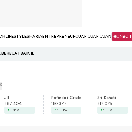
CH
LIFESTYLE
SHARIA
ENTREPRENEUR
CUAP CUAP CUAN
CNBC 
C
BERBUATBAIK.ID
S
JII
Pefindo i-Grade
Sri-Kehati
387.404
160.377
312.025
1.81
%
1.88
%
1.35
%