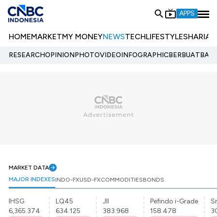
APPS
HOME
MARKET
MY MONEY
NEWS
TECH
LIFESTYLE
SHARIA
E
RESEARCH
OPINION
PHOTO
VIDEO
INFOGRAPHIC
BERBUATBAIK.
MARKET DATA
MAJOR INDEXES
INDO-FX
USD-FX
COMMODITIES
BONDS
IHSG
LQ45
JII
Pefindo i-Grade
Sr
6,365.374
634.125
383.968
158.478
3