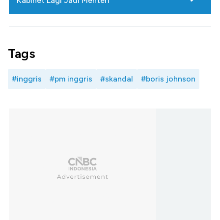
Kabinet Lagi Jadi Menteri
Tags
#inggris
#pm inggris
#skandal
#boris johnson