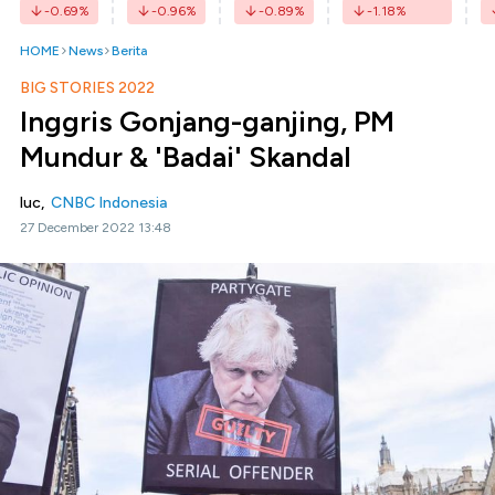
-0.69
%
-0.96
%
-0.89
%
-1.18
%
HOME
News
Berita
BIG STORIES 2022
Inggris Gonjang-ganjing, PM
Mundur & 'Badai' Skandal
luc,
CNBC Indonesia
27 December 2022 13:48