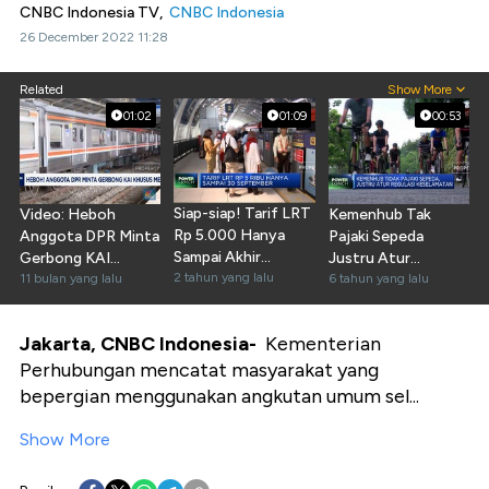
CNBC Indonesia TV,
CNBC Indonesia
26 December 2022 11:28
Related
Show More
01:02
01:09
00:53
Siap-siap! Tarif LRT
Video: Heboh
Kemenhub Tak
Rp 5.000 Hanya
Anggota DPR Minta
Pajaki Sepeda
Sampai Akhir
Gerbong KAI
Justru Atur
September
2 tahun yang lalu
Khusus Perokok
11 bulan yang lalu
Regulasi
6 tahun yang lalu
Keselamatan
Jakarta, CNBC Indonesia-
Kementerian
Perhubungan mencatat masyarakat yang
bepergian menggunakan angkutan umum sel...
Show More