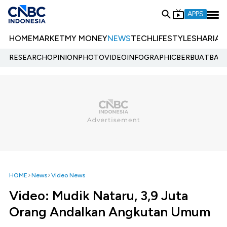
APPS
HOME
MARKET
MY MONEY
NEWS
TECH
LIFESTYLE
SHARIA
E
RESEARCH
OPINION
PHOTO
VIDEO
INFOGRAPHIC
BERBUATBAIK.
HOME
News
Video News
Video: Mudik Nataru, 3,9 Juta
Orang Andalkan Angkutan Umum