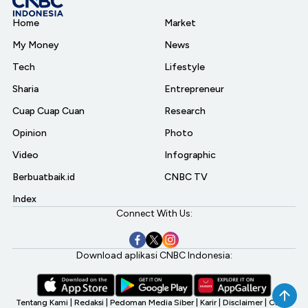
Home
Market
My Money
News
Tech
Lifestyle
Sharia
Entrepreneur
Cuap Cuap Cuan
Research
Opinion
Photo
Video
Infographic
Berbuatbaik.id
CNBC TV
Index
Connect With Us:
Download aplikasi CNBC Indonesia:
Tentang Kami
|
Redaksi
|
Pedoman Media Siber
|
Karir
|
Disclaimer
|
CNBC