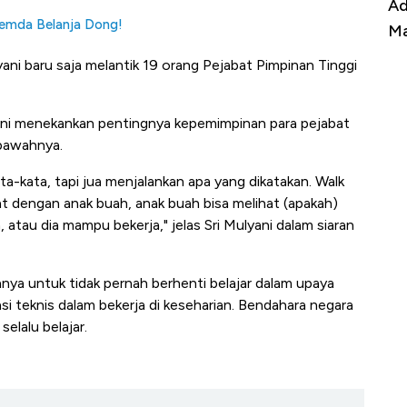
Kongo Tutup Keran Ekspor, Harga
Ad
Pemda Belanja Dong!
Tembaga Terbang ke Zona Berbahaya
Ma
ani baru saja melantik 19 orang Pejabat Pimpinan Tinggi
yani menekankan pentingnya kepemimpinan para pejabat
 bawahnya.
a-kata, tapi jua menjalankan apa yang dikatakan. Walk
kat dengan anak buah, anak buah bisa melihat (apakah)
atau dia mampu bekerja," jelas Sri Mulyani dalam siaran
nya untuk tidak pernah berhenti belajar dalam upaya
teknis dalam bekerja di keseharian. Bendahara negara
selalu belajar.