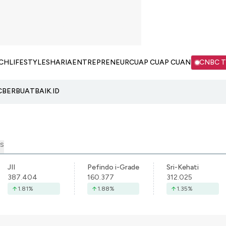
CH
LIFESTYLE
SHARIA
ENTREPRENEUR
CUAP CUAP CUAN
CNBC 
C
BERBUATBAIK.ID
S
JII
Pefindo i-Grade
Sri-Kehati
387.404
160.377
312.025
1.81
%
1.88
%
1.35
%