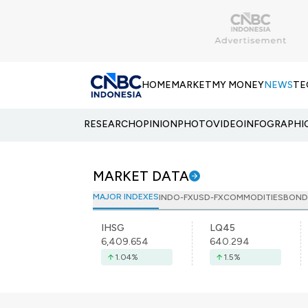
HOME
MARKET
MY MONEY
NEWS
TE
RESEARCH
OPINION
PHOTO
VIDEO
INFOGRAPHI
MARKET DATA
MAJOR INDEXES
INDO-FX
USD-FX
COMMODITIES
BOND
IHSG
LQ45
6,409.654
640.294
1.04
%
1.5
%