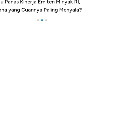
u Panas Kinerja Emiten Minyak RI,
10 Provinsi den
na yang Cuannya Paling Menyala?
Pengangguran Te