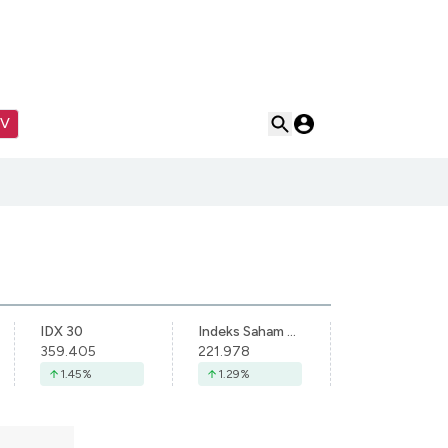
TV
IDX 30
Indeks Saham Syariah Indonesia
359.405
221.978
1.45
%
1.29
%